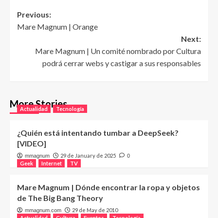
Post
Previous:
Mare Magnum | Orange
navigation
Next:
Mare Magnum | Un comité nombrado por Cultura
podrá cerrar webs y castigar a sus responsables
More Stories
Actualidad
Tecnología
¿Quién está intentando tumbar a DeepSeek?
[VIDEO]
29 de January de 2025
mmagnum
0
Geek
Internet
TV
Mare Magnum | Dónde encontrar la ropa y objetos
de The Big Bang Theory
29 de May de 2010
mmagnum.com
Actualidad
Cultura
Eventos
Tecnología