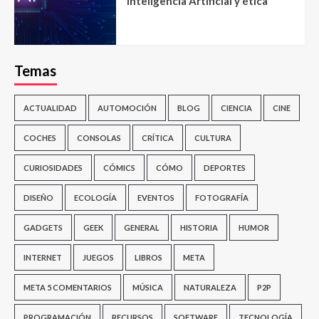
Inteligencia Artificial y ética
Temas
ACTUALIDAD
AUTOMOCIÓN
BLOG
CIENCIA
CINE
COCHES
CONSOLAS
CRÍTICA
CULTURA
CURIOSIDADES
CÓMICS
CÓMO
DEPORTES
DISEÑO
ECOLOGÍA
EVENTOS
FOTOGRAFÍA
GADGETS
GEEK
GENERAL
HISTORIA
HUMOR
INTERNET
JUEGOS
LIBROS
META
META 5 COMENTARIOS
MÚSICA
NATURALEZA
P2P
PROGRAMACIÓN
RECURSOS
SOFTWARE
TECNOLOGÍA