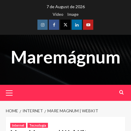
Skip
7 de August de 2026
to
Video
Image
content
Instagram
Facebook
Twitter
Linkedin
Youtube
Maremágnum
Primary
Menu
HOME
INTERNET
MARE MAGNUM | WEBKIT
Internet
Tecnología