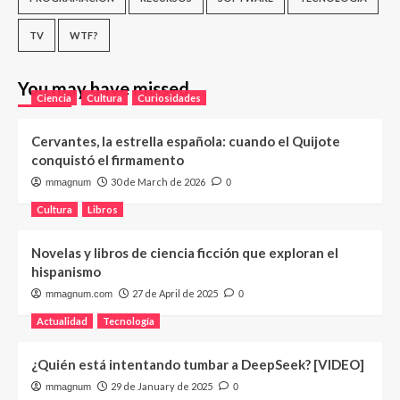
TV
WTF?
You may have missed
Ciencia
Cultura
Curiosidades
Cervantes, la estrella española: cuando el Quijote
conquistó el firmamento
30 de March de 2026
mmagnum
0
Cultura
Libros
Novelas y libros de ciencia ficción que exploran el
hispanismo
27 de April de 2025
mmagnum.com
0
Actualidad
Tecnología
¿Quién está intentando tumbar a DeepSeek? [VIDEO]
29 de January de 2025
mmagnum
0