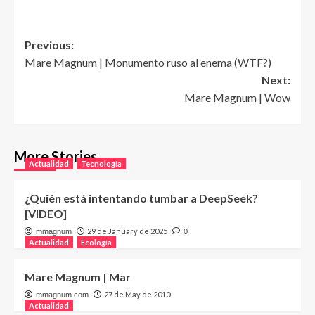
Post
Previous:
Mare Magnum | Monumento ruso al enema (WTF?)
navigation
Next:
Mare Magnum | Wow
More Stories
Actualidad
Tecnología
¿Quién está intentando tumbar a DeepSeek?
[VIDEO]
29 de January de 2025
mmagnum
0
Actualidad
Ecología
Mare Magnum | Mar
27 de May de 2010
mmagnum.com
Actualidad