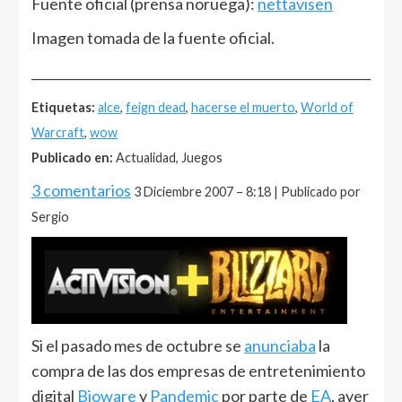
Fuente oficial (prensa noruega):
nettavisen
Imagen tomada de la fuente oficial.
______________________________________________________
Etiquetas:
alce
,
feign dead
,
hacerse el muerto
,
World of
Warcraft
,
wow
Publicado en:
Actualidad, Juegos
3 comentarios
3 Diciembre 2007 – 8:18 | Publicado por
Sergio
Si el pasado mes de octubre se
anunciaba
la
compra de las dos empresas de entretenimiento
digital
Bioware
y
Pandemic
por parte de
EA
, ayer