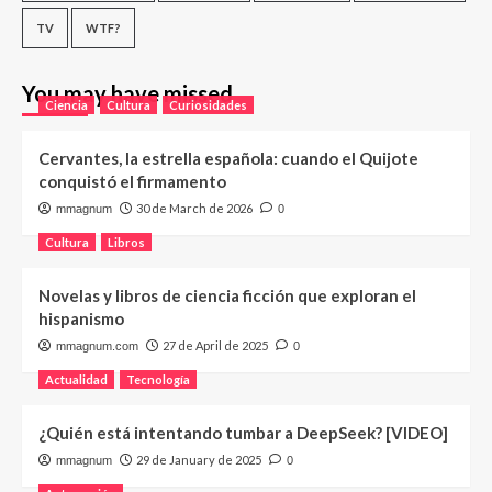
TV
WTF?
You may have missed
Ciencia
Cultura
Curiosidades
Cervantes, la estrella española: cuando el Quijote
conquistó el firmamento
30 de March de 2026
mmagnum
0
Cultura
Libros
Novelas y libros de ciencia ficción que exploran el
hispanismo
27 de April de 2025
mmagnum.com
0
Actualidad
Tecnología
¿Quién está intentando tumbar a DeepSeek? [VIDEO]
29 de January de 2025
mmagnum
0