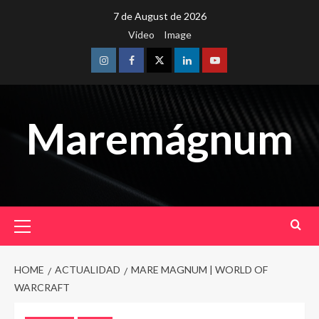
Skip
7 de August de 2026
to
Video
Image
content
Instagram
Facebook
Twitter
Linkedin
Youtube
Maremágnum
Primary
Menu
HOME
ACTUALIDAD
MARE MAGNUM | WORLD OF
WARCRAFT