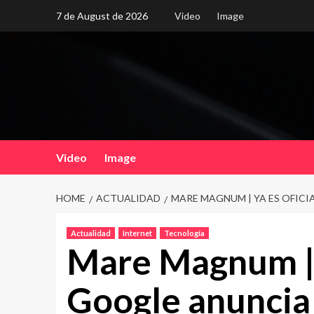
Skip
7 de August de 2026
Video
Image
to
content
Video
Image
HOME
ACTUALIDAD
MARE MAGNUM | YA ES OFIC
Actualidad
Internet
Tecnología
Mare Magnum | Y
Google anuncia