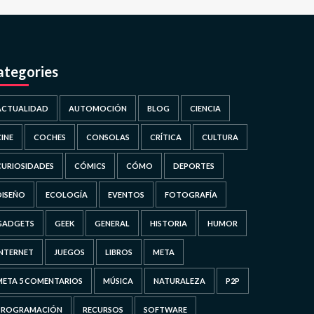
ategories
ACTUALIDAD
AUTOMOCIÓN
BLOG
CIENCIA
CINE
COCHES
CONSOLAS
CRÍTICA
CULTURA
CURIOSIDADES
CÓMICS
CÓMO
DEPORTES
DISEÑO
ECOLOGÍA
EVENTOS
FOTOGRAFÍA
GADGETS
GEEK
GENERAL
HISTORIA
HUMOR
INTERNET
JUEGOS
LIBROS
META
META 5 COMENTARIOS
MÚSICA
NATURALEZA
P2P
PROGRAMACIÓN
RECURSOS
SOFTWARE