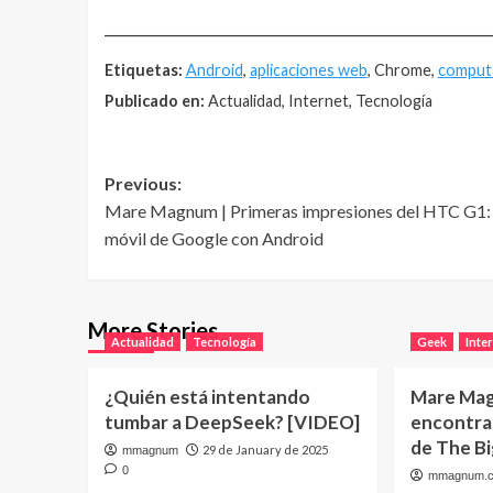
__________________________________________________
Etiquetas:
Android
,
aplicaciones web
, Chrome,
computa
Publicado en:
Actualidad, Internet, Tecnología
Post
Previous:
Mare Magnum | Primeras impresiones del HTC G1: 
navigation
móvil de Google con Android
More Stories
Actualidad
Tecnología
Geek
Inte
¿Quién está intentando
Mare Ma
tumbar a DeepSeek? [VIDEO]
encontrar
de The B
29 de January de 2025
mmagnum
0
mmagnum.