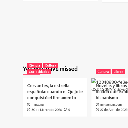
Ciencia
Cultura
You may have missed
Curiosidades
Cultura
Libros
Cervantes, la estrella
Novelas y libros
española: cuando el Quijote
ficción que expl
conquistó el firmamento
hispanismo
mmagnum
mmagnum.com
30 de March de 2026
27 de April de 2025
0