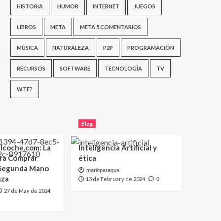
HISTORIA
HUMOR
INTERNET
JUEGOS
LIBROS
META
META 5 COMENTARIOS
MÚSICA
NATURALEZA
P2P
PROGRAMACIÓN
RECURSOS
SOFTWARE
TECNOLOGÍA
TV
WTF?
Blog
lcoche.com: La
Inteligencia Artificial y
ara Comprar
ética
 Segunda Mano
marioparaque
nza
13 de February de 2024
0
27 de May de 2024