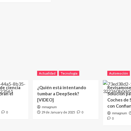
Actualidad
Tecnología
Automoción
 de ciencia
¿Quién está intentando
Revisamose
oran el
tumbar a DeepSeek?
Solución p
[VIDEO]
Coches de
con Confia
mmagnum
29 de January de 2025
0
0
mmagnum
0