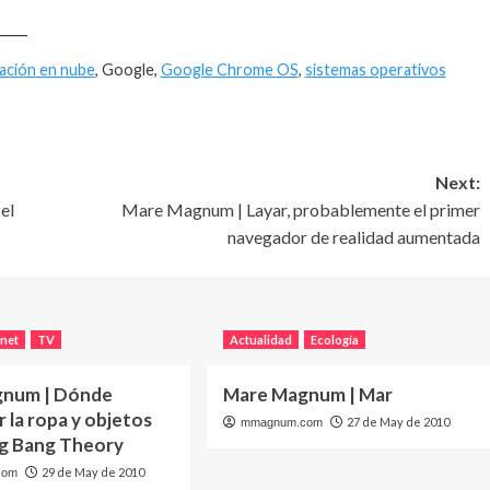
____
ción en nube
, Google,
Google Chrome OS
,
sistemas operativos
Next:
el
Mare Magnum | Layar, probablemente el primer
navegador de realidad aumentada
rnet
TV
Actualidad
Ecología
gnum | Dónde
Mare Magnum | Mar
 la ropa y objetos
27 de May de 2010
mmagnum.com
ig Bang Theory
29 de May de 2010
com