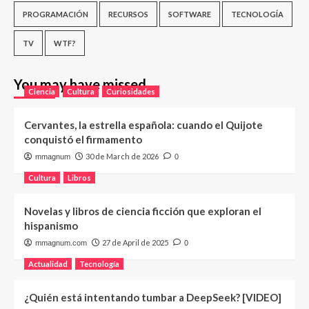
PROGRAMACIÓN
RECURSOS
SOFTWARE
TECNOLOGÍA
TV
WTF?
You may have missed
Ciencia
Cultura
Curiosidades
Cervantes, la estrella española: cuando el Quijote
conquistó el firmamento
30 de March de 2026
mmagnum
0
Cultura
Libros
Novelas y libros de ciencia ficción que exploran el
hispanismo
27 de April de 2025
mmagnum.com
0
Actualidad
Tecnología
¿Quién está intentando tumbar a DeepSeek? [VIDEO]