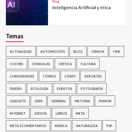
Blog
Inteligencia Artificial y ética
Temas
ACTUALIDAD
AUTOMOCIÓN
BLOG
CIENCIA
CINE
COCHES
CONSOLAS
CRÍTICA
CULTURA
CURIOSIDADES
CÓMICS
CÓMO
DEPORTES
DISEÑO
ECOLOGÍA
EVENTOS
FOTOGRAFÍA
GADGETS
GEEK
GENERAL
HISTORIA
HUMOR
INTERNET
JUEGOS
LIBROS
META
META 5 COMENTARIOS
MÚSICA
NATURALEZA
P2P