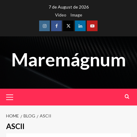
Skip
7 de August de 2026
to
Video
Image
content
Instagram
Facebook
Twitter
Linkedin
Youtube
Maremágnum
Primary
Menu
HOME
BLOG
ASCII
ASCII