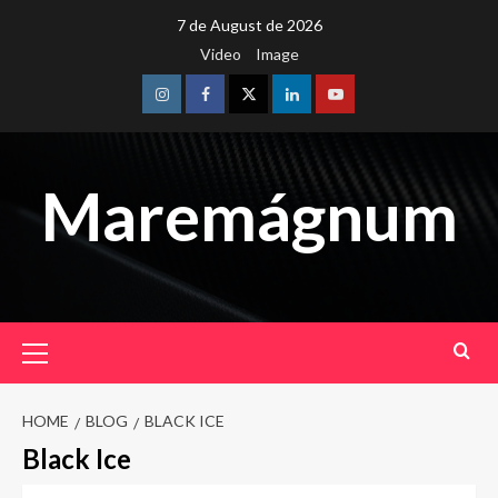
Skip
7 de August de 2026
to
Video
Image
content
Instagram
Facebook
Twitter
Linkedin
Youtube
Maremágnum
Primary
Menu
HOME
BLOG
BLACK ICE
Black Ice