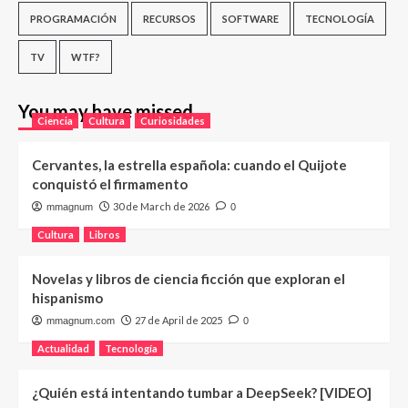
PROGRAMACIÓN
RECURSOS
SOFTWARE
TECNOLOGÍA
TV
WTF?
You may have missed
Ciencia
Cultura
Curiosidades
Cervantes, la estrella española: cuando el Quijote
conquistó el firmamento
30 de March de 2026
mmagnum
0
Cultura
Libros
Novelas y libros de ciencia ficción que exploran el
hispanismo
27 de April de 2025
mmagnum.com
0
Actualidad
Tecnología
¿Quién está intentando tumbar a DeepSeek? [VIDEO]