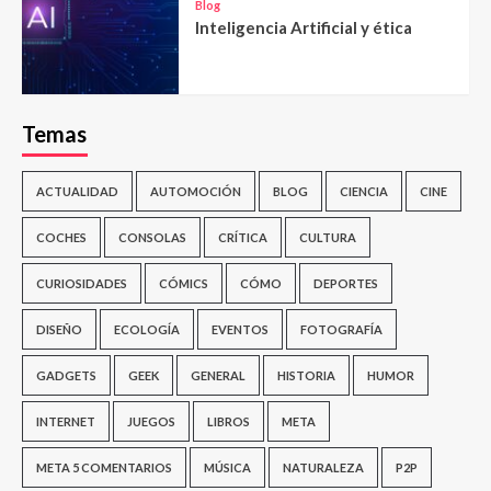
Blog
Inteligencia Artificial y ética
Temas
ACTUALIDAD
AUTOMOCIÓN
BLOG
CIENCIA
CINE
COCHES
CONSOLAS
CRÍTICA
CULTURA
CURIOSIDADES
CÓMICS
CÓMO
DEPORTES
DISEÑO
ECOLOGÍA
EVENTOS
FOTOGRAFÍA
GADGETS
GEEK
GENERAL
HISTORIA
HUMOR
INTERNET
JUEGOS
LIBROS
META
META 5 COMENTARIOS
MÚSICA
NATURALEZA
P2P