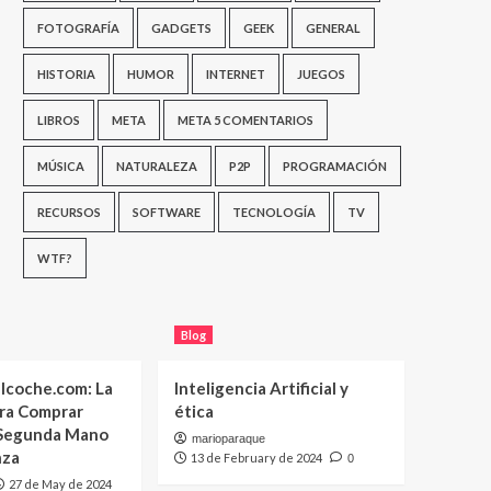
FOTOGRAFÍA
GADGETS
GEEK
GENERAL
HISTORIA
HUMOR
INTERNET
JUEGOS
LIBROS
META
META 5 COMENTARIOS
MÚSICA
NATURALEZA
P2P
PROGRAMACIÓN
RECURSOS
SOFTWARE
TECNOLOGÍA
TV
WTF?
Blog
lcoche.com: La
Inteligencia Artificial y
ara Comprar
ética
 Segunda Mano
marioparaque
nza
13 de February de 2024
0
27 de May de 2024