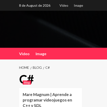
Skip
8 de August de 2026
Video
Image
to
content
Video
Image
HOME
BLOG
C#
C#
Blog
Mare Magnum | Aprende a
programar videojuegos en
C++ y SDL