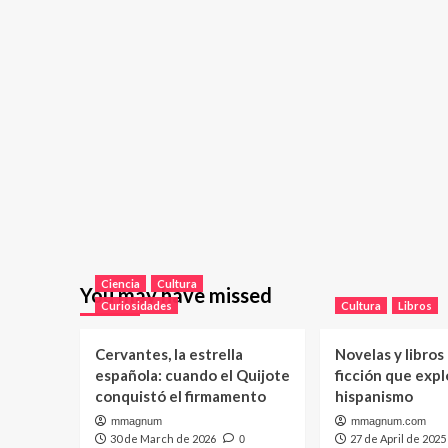
Ciencia
Cultura
You may have missed
Curiosidades
Cultura
Libros
Cervantes, la estrella
Novelas y libros
española: cuando el Quijote
ficción que expl
conquistó el firmamento
hispanismo
mmagnum
mmagnum.com
30 de March de 2026
27 de April de 2025
0