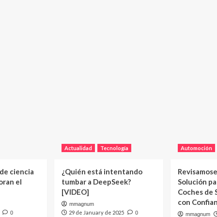
Actualidad
Tecnología
Automoción
 de ciencia
¿Quién está intentando
Revisamose
oran el
tumbar a DeepSeek?
Solución p
[VIDEO]
Coches de
con Confia
mmagnum
29 de January de 2025
0
0
mmagnum