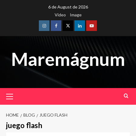
Skip
6 de August de 2026
to
Video
Image
content
Instagram
Facebook
Twitter
Linkedin
Youtube
Maremágnum
Primary
Menu
HOME
BLOG
JUEGO FLASH
juego flash