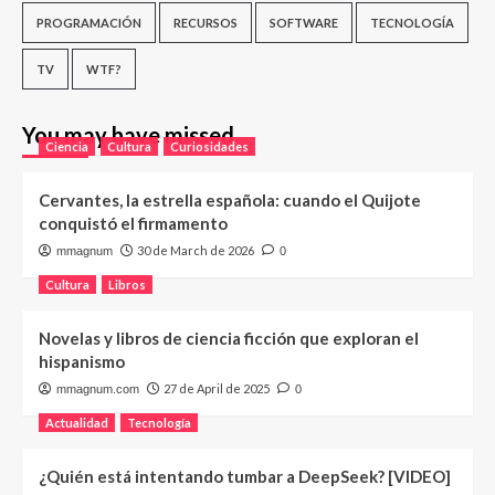
PROGRAMACIÓN
RECURSOS
SOFTWARE
TECNOLOGÍA
TV
WTF?
You may have missed
Ciencia
Cultura
Curiosidades
Cervantes, la estrella española: cuando el Quijote
conquistó el firmamento
30 de March de 2026
mmagnum
0
Cultura
Libros
Novelas y libros de ciencia ficción que exploran el
hispanismo
27 de April de 2025
mmagnum.com
0
Actualidad
Tecnología
¿Quién está intentando tumbar a DeepSeek? [VIDEO]