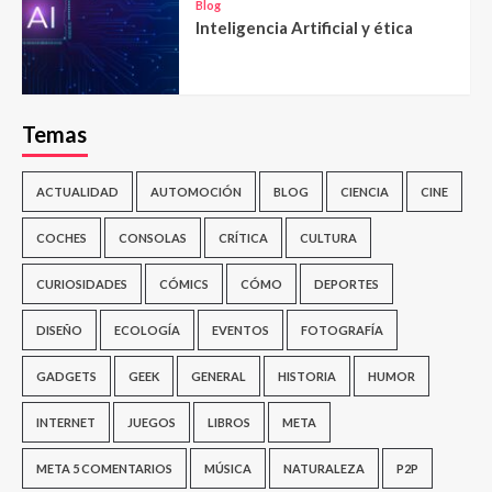
Blog
Inteligencia Artificial y ética
Temas
ACTUALIDAD
AUTOMOCIÓN
BLOG
CIENCIA
CINE
COCHES
CONSOLAS
CRÍTICA
CULTURA
CURIOSIDADES
CÓMICS
CÓMO
DEPORTES
DISEÑO
ECOLOGÍA
EVENTOS
FOTOGRAFÍA
GADGETS
GEEK
GENERAL
HISTORIA
HUMOR
INTERNET
JUEGOS
LIBROS
META
META 5 COMENTARIOS
MÚSICA
NATURALEZA
P2P