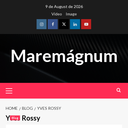
Skip
9 de August de 2026
to
Video
Image
content
Instagram
Facebook
Twitter
Linkedin
Youtube
Maremágnum
Primary
Menu
HOME
BLOG
YVES ROSSY
Yves Rossy
Blog