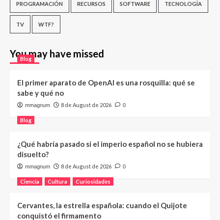
PROGRAMACIÓN
RECURSOS
SOFTWARE
TECNOLOGÍA
TV
WTF?
You may have missed
Blog
El primer aparato de OpenAI es una rosquilla: qué se
sabe y qué no
8 de August de 2026
mmagnum
0
Blog
¿Qué habría pasado si el imperio español no se hubiera
disuelto?
8 de August de 2026
mmagnum
0
Ciencia
Cultura
Curiosidades
Cervantes, la estrella española: cuando el Quijote
conquistó el firmamento