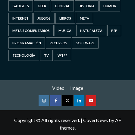
GADGETS
GEEK
GENERAL
HISTORIA
HUMOR
INTERNET
JUEGOS
LIBROS
META
META 5 COMENTARIOS
MÚSICA
NATURALEZA
P2P
PROGRAMACIÓN
RECURSOS
SOFTWARE
TECNOLOGÍA
TV
WTF?
Video
Image
Instagram
Facebook
Twitter
Linkedin
Youtube
Copyright © All rights reserved.
|
CoverNews
by AF
themes.