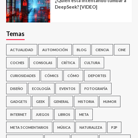
¿Quién está intentando tumbar a
DeepSeek? [VIDEO]
Temas
ACTUALIDAD
AUTOMOCIÓN
BLOG
CIENCIA
CINE
COCHES
CONSOLAS
CRÍTICA
CULTURA
CURIOSIDADES
CÓMICS
CÓMO
DEPORTES
DISEÑO
ECOLOGÍA
EVENTOS
FOTOGRAFÍA
GADGETS
GEEK
GENERAL
HISTORIA
HUMOR
INTERNET
JUEGOS
LIBROS
META
META 5 COMENTARIOS
MÚSICA
NATURALEZA
P2P