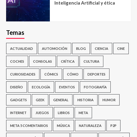
Inteligencia Artificial y ética
Temas
ACTUALIDAD
AUTOMOCIÓN
BLOG
CIENCIA
CINE
COCHES
CONSOLAS
CRÍTICA
CULTURA
CURIOSIDADES
CÓMICS
CÓMO
DEPORTES
DISEÑO
ECOLOGÍA
EVENTOS
FOTOGRAFÍA
GADGETS
GEEK
GENERAL
HISTORIA
HUMOR
INTERNET
JUEGOS
LIBROS
META
META 5 COMENTARIOS
MÚSICA
NATURALEZA
P2P