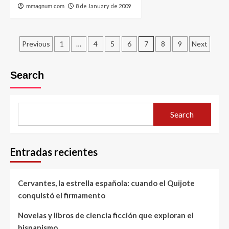
8 de January de 2009
mmagnum.com
Posts
Previous
1
…
4
5
6
7
8
9
Next
pagination
Search
Search
Entradas recientes
Cervantes, la estrella española: cuando el Quijote
conquistó el firmamento
Novelas y libros de ciencia ficción que exploran el
hispanismo