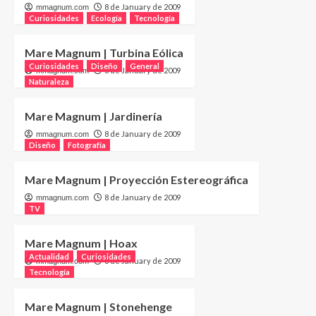
8 de January de 2009
mmagnum.com
Curiosidades
Ecología
Tecnología
Mare Magnum | Turbina Eólica
Curiosidades
Diseño
General
8 de January de 2009
mmagnum.com
Naturaleza
Mare Magnum | Jardinería
8 de January de 2009
mmagnum.com
Diseño
Fotografía
Mare Magnum | Proyección Estereográfica
8 de January de 2009
mmagnum.com
TV
Mare Magnum | Hoax
Actualidad
Curiosidades
8 de January de 2009
mmagnum.com
Tecnología
Mare Magnum | Stonehenge