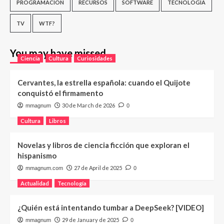
PROGRAMACIÓN
RECURSOS
SOFTWARE
TECNOLOGÍA
TV
WTF?
You may have missed
Ciencia
Cultura
Curiosidades
Cervantes, la estrella española: cuando el Quijote
conquistó el firmamento
30 de March de 2026
mmagnum
0
Cultura
Libros
Novelas y libros de ciencia ficción que exploran el
hispanismo
27 de April de 2025
mmagnum.com
0
Actualidad
Tecnología
¿Quién está intentando tumbar a DeepSeek? [VIDEO]
29 de January de 2025
mmagnum
0