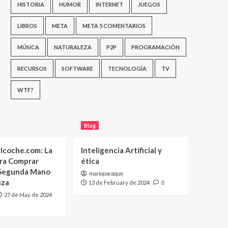
HISTORIA
HUMOR
INTERNET
JUEGOS
LIBROS
META
META 5 COMENTARIOS
MÚSICA
NATURALEZA
P2P
PROGRAMACIÓN
RECURSOS
SOFTWARE
TECNOLOGÍA
TV
WTF?
Blog
lcoche.com: La
Inteligencia Artificial y
ara Comprar
ética
 Segunda Mano
marioparaque
nza
13 de February de 2024
0
27 de May de 2024