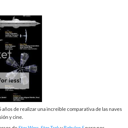
 años de realizar una increible comparativa de las naves
ión y cine.
ersos de
Star Wars
,
Star Trek
y
Babylon 5
pero nos