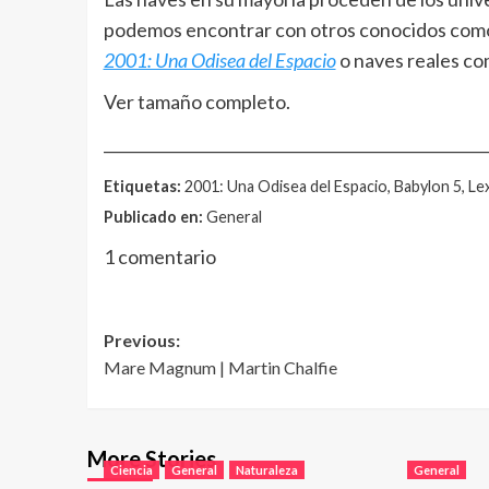
podemos encontrar con otros conocidos como
2001: Una Odisea del Espacio
o naves reales co
Ver tamaño completo.
__________________________________________________
Etiquetas:
2001: Una Odisea del Espacio, Babylon 5, Lex
Publicado en:
General
1 comentario
Post
Previous:
Mare Magnum | Martin Chalfie
navigation
More Stories
Ciencia
General
Naturaleza
General