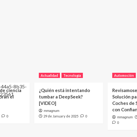
Actualidad
Tecnología
Automoción
 de ciencia
¿Quién está intentando
Revisamose
oran el
tumbar a DeepSeek?
Solución p
[VIDEO]
Coches de
con Confia
mmagnum
29 de January de 2025
0
0
mmagnum
0