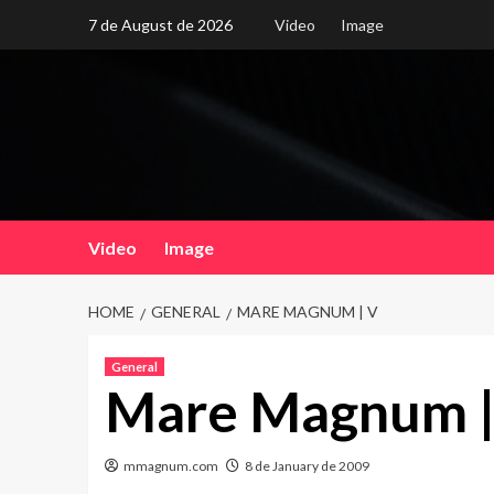
Skip
7 de August de 2026
Video
Image
to
content
Video
Image
HOME
GENERAL
MARE MAGNUM | V
General
Mare Magnum |
mmagnum.com
8 de January de 2009