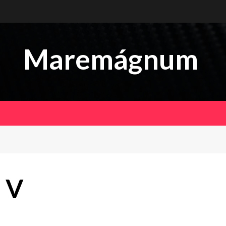
Maremágnum
 V