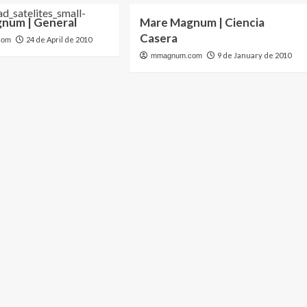
num | General
Mare Magnum | Ciencia
Casera
24 de April de 2010
com
9 de January de 2010
mmagnum.com