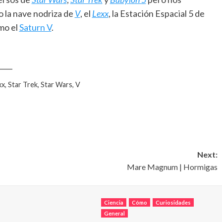
 la nave nodriza de
V
, el
Lexx
, la Estación Espacial 5 de
mo el
Saturn V
.
____
x, Star Trek, Star Wars, V
Next:
Mare Magnum | Hormigas
Ciencia
Cómo
Curiosidades
General