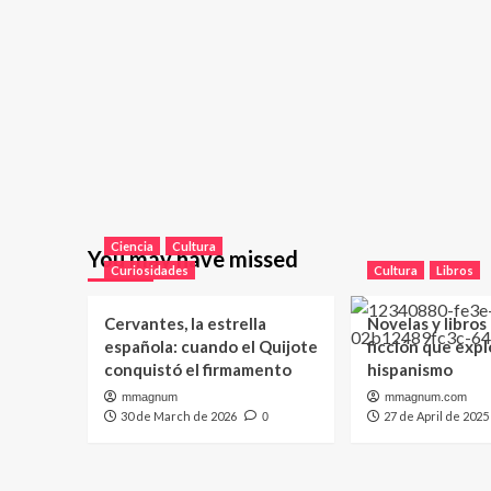
Ciencia
Cultura
You may have missed
Curiosidades
Cultura
Libros
Cervantes, la estrella
Novelas y libros
española: cuando el Quijote
ficción que expl
conquistó el firmamento
hispanismo
mmagnum
mmagnum.com
30 de March de 2026
27 de April de 2025
0