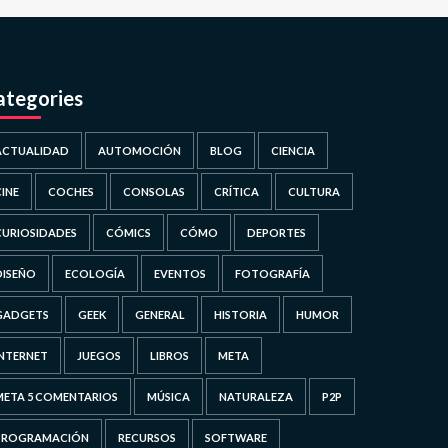
ategories
ACTUALIDAD
AUTOMOCIÓN
BLOG
CIENCIA
CINE
COCHES
CONSOLAS
CRÍTICA
CULTURA
CURIOSIDADES
CÓMICS
CÓMO
DEPORTES
DISEÑO
ECOLOGÍA
EVENTOS
FOTOGRAFÍA
GADGETS
GEEK
GENERAL
HISTORIA
HUMOR
INTERNET
JUEGOS
LIBROS
META
META 5 COMENTARIOS
MÚSICA
NATURALEZA
P2P
PROGRAMACIÓN
RECURSOS
SOFTWARE