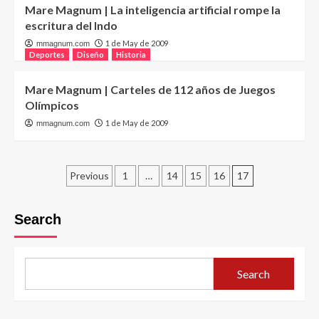
Mare Magnum | La inteligencia artificial rompe la
escritura del Indo
1 de May de 2009
mmagnum.com
Deportes
Diseño
Historia
Mare Magnum | Carteles de 112 años de Juegos
Olímpicos
1 de May de 2009
mmagnum.com
Posts
Previous
1
…
14
15
16
17
pagination
Search
Search