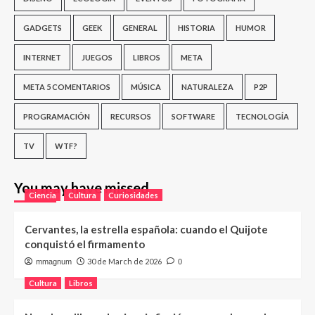
GADGETS
GEEK
GENERAL
HISTORIA
HUMOR
INTERNET
JUEGOS
LIBROS
META
META 5 COMENTARIOS
MÚSICA
NATURALEZA
P2P
PROGRAMACIÓN
RECURSOS
SOFTWARE
TECNOLOGÍA
TV
WTF?
You may have missed
Ciencia
Cultura
Curiosidades
Cervantes, la estrella española: cuando el Quijote
conquistó el firmamento
30 de March de 2026
mmagnum
0
Cultura
Libros