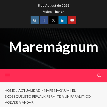
Skip
8 de August de 2026
to
Video
Image
content
Instagram
Facebook
Twitter
Linkedin
Youtube
Maremágnum
Primary
Menu
HOME
ACTUALIDAD
MARE MAGNUM | EL
EXOESQUELETO REWALK PERMITE A UN PARALÍTICO
VOLVER A ANDAR