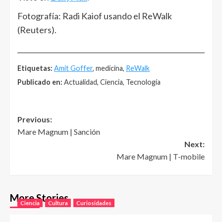
Fotografía: Radi Kaiof usando el ReWalk
(Reuters).
______________________________________________________
Etiquetas:
Amit Goffer
, medicina,
ReWalk
Publicado en:
Actualidad, Ciencia, Tecnología
Post
Previous:
Mare Magnum | Sanción
navigation
Next:
Mare Magnum | T-mobile
More Stories
Ciencia
Cultura
Curiosidades