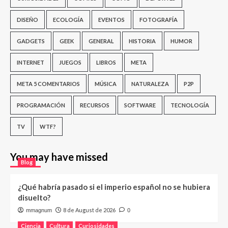
DISEÑO
ECOLOGÍA
EVENTOS
FOTOGRAFÍA
GADGETS
GEEK
GENERAL
HISTORIA
HUMOR
INTERNET
JUEGOS
LIBROS
META
META 5 COMENTARIOS
MÚSICA
NATURALEZA
P2P
PROGRAMACIÓN
RECURSOS
SOFTWARE
TECNOLOGÍA
TV
WTF?
You may have missed
Blog
¿Qué habría pasado si el imperio español no se hubiera
disuelto?
8 de August de 2026
mmagnum
0
Ciencia
Cultura
Curiosidades