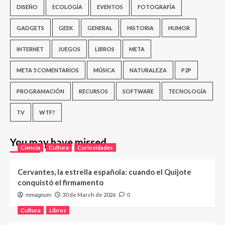
DISEÑO
ECOLOGÍA
EVENTOS
FOTOGRAFÍA
GADGETS
GEEK
GENERAL
HISTORIA
HUMOR
INTERNET
JUEGOS
LIBROS
META
META 5 COMENTARIOS
MÚSICA
NATURALEZA
P2P
PROGRAMACIÓN
RECURSOS
SOFTWARE
TECNOLOGÍA
TV
WTF?
You may have missed
Ciencia
Cultura
Curiosidades
Cervantes, la estrella española: cuando el Quijote
conquistó el firmamento
30 de March de 2026
mmagnum
0
Cultura
Libros