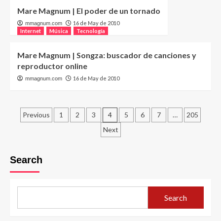
Mare Magnum | El poder de un tornado
16 de May de 2010
mmagnum.com
Internet
Música
Tecnología
Mare Magnum | Songza: buscador de canciones y
reproductor online
16 de May de 2010
mmagnum.com
Posts
Previous
1
2
3
4
5
6
7
…
205
pagination
Next
Search
Search