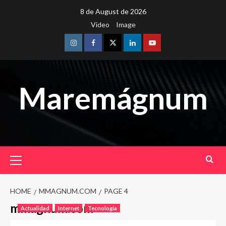
Skip
8 de August de 2026
to
Video
Image
content
Instagram
Facebook
Twitter
Linkedin
Youtube
Maremágnum
Primary
Menu
HOME
MMAGNUM.COM
PAGE 4
mmagnum.com
Actualidad
Internet
Tecnología