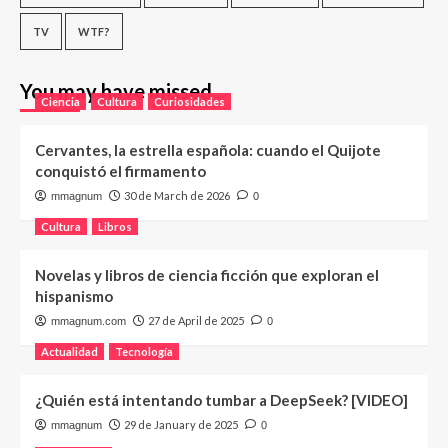
TV
WTF?
You may have missed
Ciencia
Cultura
Curiosidades
Cervantes, la estrella española: cuando el Quijote
conquistó el firmamento
30 de March de 2026
mmagnum
0
Cultura
Libros
Novelas y libros de ciencia ficción que exploran el
hispanismo
27 de April de 2025
mmagnum.com
0
Actualidad
Tecnología
¿Quién está intentando tumbar a DeepSeek? [VIDEO]
29 de January de 2025
mmagnum
0