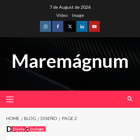
Skip
7 de August de 2026
to
Video
Image
content
Instagram
Facebook
Twitter
Linkedin
Youtube
Maremágnum
Primary
Menu
HOME
BLOG
DISEÑO
PAGE 2
Diseño
Diseño
Ecología