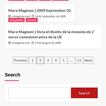
Mare Magnum | 2009 September 02
16 de September de 2009
mmagnum.com
Actualidad
Diseño
Mare Magnum | Vota el diseño de la moneda de 2
euros conmemorativa de la UE
19 de August de 2009
mmagnum.com
Posts
Previous
1
2
3
4
5
…
11
Next
pagination
Search
Search