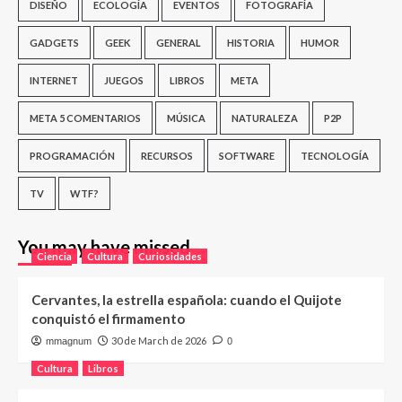
DISEÑO
ECOLOGÍA
EVENTOS
FOTOGRAFÍA
GADGETS
GEEK
GENERAL
HISTORIA
HUMOR
INTERNET
JUEGOS
LIBROS
META
META 5 COMENTARIOS
MÚSICA
NATURALEZA
P2P
PROGRAMACIÓN
RECURSOS
SOFTWARE
TECNOLOGÍA
TV
WTF?
You may have missed
Ciencia
Cultura
Curiosidades
Cervantes, la estrella española: cuando el Quijote
conquistó el firmamento
30 de March de 2026
mmagnum
0
Cultura
Libros