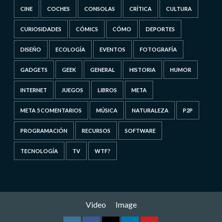
CINE
COCHES
CONSOLAS
CRÍTICA
CULTURA
CURIOSIDADES
CÓMICS
CÓMO
DEPORTES
DISEÑO
ECOLOGÍA
EVENTOS
FOTOGRAFÍA
GADGETS
GEEK
GENERAL
HISTORIA
HUMOR
INTERNET
JUEGOS
LIBROS
META
META 5 COMENTARIOS
MÚSICA
NATURALEZA
P2P
PROGRAMACIÓN
RECURSOS
SOFTWARE
TECNOLOGÍA
TV
WTF?
Video
Image