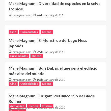
Mare Magnum | Diversidad de especies en la selva
tropical
24 de January de 2010
mmagnum.com
Cine
Curiosidades
Diseño
Mare Magnum | El Monstruo del Lago Ness
japonés
22 de January de 2010
mmagnum.com
Curiosidades
Diseño
Mare Magnum | Burj Dubai: el que será el edificio
más alto del mundo
10 de January de 2010
mmagnum.com
Cine
Curiosidades
Diseño
Mare Magnum | Origami del unicornio de Blade
Runner
Actualidad
Ciencia
Diseño
10 de January de 2010
mmagnum.com