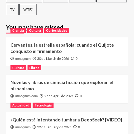
TV
WTF?
You may have missed
Ciencia
Cultura
Curiosidades
Cervantes, la estrella española: cuando el Quijote
conquistó el firmamento
30 de March de 2026
mmagnum
0
Cultura
Libros
Novelas y libros de ciencia ficción que exploran el
hispanismo
27 de April de 2025
mmagnum.com
0
Actualidad
Tecnología
¿Quién está intentando tumbar a DeepSeek? [VIDEO]
29 de January de 2025
mmagnum
0