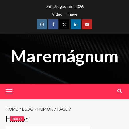
Skip
7 de August de 2026
to
Video
Image
content
Instagram
Facebook
Twitter
Linkedin
Youtube
Maremágnum
Primary
Menu
HOME
BLOG
HUMOR
PAGE 7
Humor
Humor