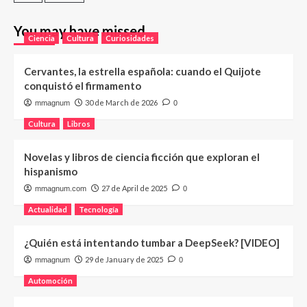
You may have missed
Ciencia
Cultura
Curiosidades
Cervantes, la estrella española: cuando el Quijote
conquistó el firmamento
30 de March de 2026
mmagnum
0
Cultura
Libros
Novelas y libros de ciencia ficción que exploran el
hispanismo
27 de April de 2025
mmagnum.com
0
Actualidad
Tecnología
¿Quién está intentando tumbar a DeepSeek? [VIDEO]
29 de January de 2025
mmagnum
0
Automoción