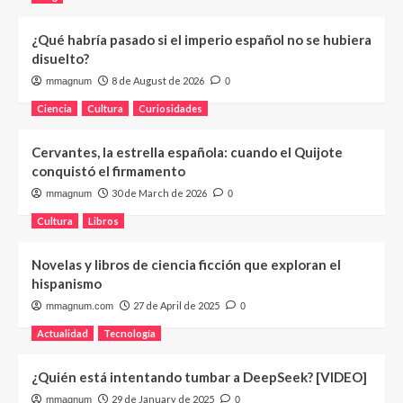
¿Qué habría pasado si el imperio español no se hubiera
disuelto?
8 de August de 2026
mmagnum
0
Ciencia
Cultura
Curiosidades
Cervantes, la estrella española: cuando el Quijote
conquistó el firmamento
30 de March de 2026
mmagnum
0
Cultura
Libros
Novelas y libros de ciencia ficción que exploran el
hispanismo
27 de April de 2025
mmagnum.com
0
Actualidad
Tecnología
¿Quién está intentando tumbar a DeepSeek? [VIDEO]
29 de January de 2025
mmagnum
0