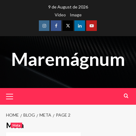
Skip
9 de August de 2026
to
Video
Image
content
Instagram
Facebook
Twitter
Linkedin
Youtube
Maremágnum
Primary
Menu
HOME
BLOG
META
PAGE 2
Meta
Meta