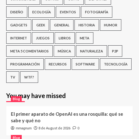
DISEÑO
ECOLOGÍA
EVENTOS
FOTOGRAFÍA
GADGETS
GEEK
GENERAL
HISTORIA
HUMOR
INTERNET
JUEGOS
LIBROS
META
META 5 COMENTARIOS
MÚSICA
NATURALEZA
P2P
PROGRAMACIÓN
RECURSOS
SOFTWARE
TECNOLOGÍA
TV
WTF?
You may have missed
Blog
El primer aparato de OpenAI es una rosquilla: qué se
sabe y qué no
8 de August de 2026
mmagnum
0
Blog