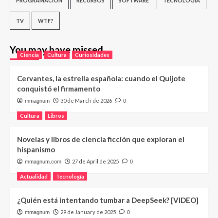
PROGRAMACIÓN
RECURSOS
SOFTWARE
TECNOLOGÍA
TV
WTF?
You may have missed
Ciencia
Cultura
Curiosidades
Cervantes, la estrella española: cuando el Quijote
conquistó el firmamento
30 de March de 2026
mmagnum
0
Cultura
Libros
Novelas y libros de ciencia ficción que exploran el
hispanismo
27 de April de 2025
mmagnum.com
0
Actualidad
Tecnología
¿Quién está intentando tumbar a DeepSeek? [VIDEO]
29 de January de 2025
mmagnum
0