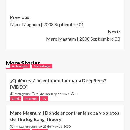
Post
Previous:
Mare Magnum | 2008 Septiembre 01
navigation
Next:
Mare Magnum | 2008 Septiembre 03
More Stories
Actualidad
Tecnología
¿Quién está intentando tumbar a DeepSeek?
[VIDEO]
29 de January de 2025
mmagnum
0
Geek
Internet
TV
Mare Magnum | Dónde encontrar la ropa y objetos
de The Big Bang Theory
29 de May de 2010
mmagnum.com