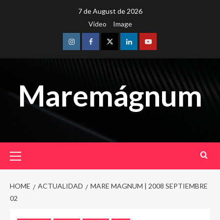
Skip
7 de August de 2026
to
Video
Image
content
Instagram
Facebook
Twitter
Linkedin
Youtube
Maremágnum
Primary
Menu
HOME
ACTUALIDAD
MARE MAGNUM | 2008 SEPTIEMBRE
02