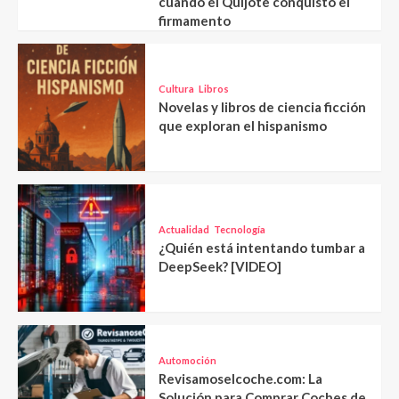
cuando el Quijote conquistó el
firmamento
Cultura
Libros
Novelas y libros de ciencia ficción
que exploran el hispanismo
Actualidad
Tecnología
¿Quién está intentando tumbar a
DeepSeek? [VIDEO]
Automoción
Revisamoselcoche.com: La
Solución para Comprar Coches de