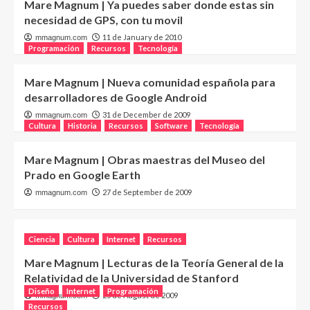
Mare Magnum | Ya puedes saber donde estas sin
necesidad de GPS, con tu movil
11 de January de 2010
mmagnum.com
Programación
Recursos
Tecnología
Mare Magnum | Nueva comunidad española para
desarrolladores de Google Android
31 de December de 2009
mmagnum.com
Cultura
Historia
Recursos
Software
Tecnología
Mare Magnum | Obras maestras del Museo del
Prado en Google Earth
27 de September de 2009
mmagnum.com
Ciencia
Cultura
Internet
Recursos
Mare Magnum | Lecturas de la Teoría General de la
Relatividad de la Universidad de Stanford
Diseño
Internet
Programación
25 de August de 2009
mmagnum.com
Recursos