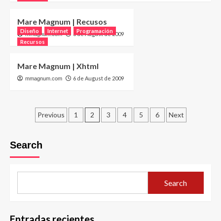
Mare Magnum | Recusos
Diseño
Internet
Programación
8 de August de 2009
mmagnum.com
Recursos
Mare Magnum | Xhtml
6 de August de 2009
mmagnum.com
Posts
Previous
1
2
3
4
5
6
Next
pagination
Search
Search
Entradas recientes