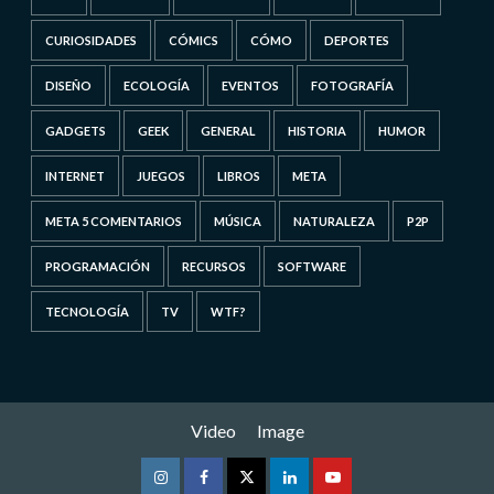
CURIOSIDADES
CÓMICS
CÓMO
DEPORTES
DISEÑO
ECOLOGÍA
EVENTOS
FOTOGRAFÍA
GADGETS
GEEK
GENERAL
HISTORIA
HUMOR
INTERNET
JUEGOS
LIBROS
META
META 5 COMENTARIOS
MÚSICA
NATURALEZA
P2P
PROGRAMACIÓN
RECURSOS
SOFTWARE
TECNOLOGÍA
TV
WTF?
Video
Image
Instagram
Facebook
Twitter
Linkedin
Youtube