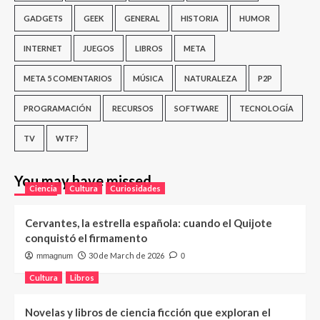
GADGETS
GEEK
GENERAL
HISTORIA
HUMOR
INTERNET
JUEGOS
LIBROS
META
META 5 COMENTARIOS
MÚSICA
NATURALEZA
P2P
PROGRAMACIÓN
RECURSOS
SOFTWARE
TECNOLOGÍA
TV
WTF?
You may have missed
Ciencia
Cultura
Curiosidades
Cervantes, la estrella española: cuando el Quijote
conquistó el firmamento
30 de March de 2026
mmagnum
0
Cultura
Libros
Novelas y libros de ciencia ficción que exploran el