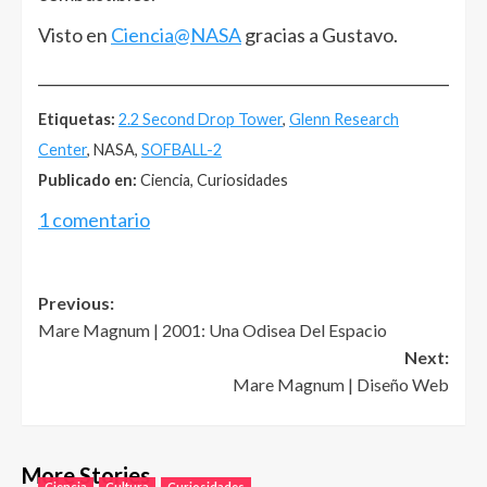
Visto en
Ciencia@NASA
gracias a Gustavo.
______________________________________________________
Etiquetas:
2.2 Second Drop Tower
,
Glenn Research
Center
, NASA,
SOFBALL-2
Publicado en:
Ciencia, Curiosidades
1 comentario
Post
Previous:
Mare Magnum | 2001: Una Odisea Del Espacio
navigation
Next:
Mare Magnum | Diseño Web
More Stories
Ciencia
Cultura
Curiosidades