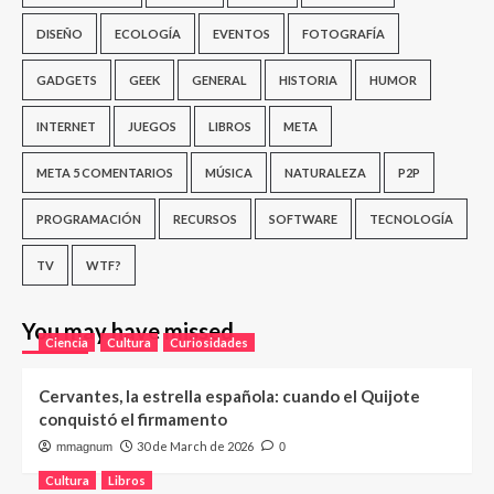
DISEÑO
ECOLOGÍA
EVENTOS
FOTOGRAFÍA
GADGETS
GEEK
GENERAL
HISTORIA
HUMOR
INTERNET
JUEGOS
LIBROS
META
META 5 COMENTARIOS
MÚSICA
NATURALEZA
P2P
PROGRAMACIÓN
RECURSOS
SOFTWARE
TECNOLOGÍA
TV
WTF?
You may have missed
Ciencia
Cultura
Curiosidades
Cervantes, la estrella española: cuando el Quijote
conquistó el firmamento
30 de March de 2026
mmagnum
0
Cultura
Libros