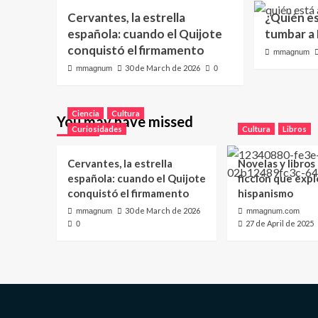
Cervantes, la estrella
¿Quién e
española: cuando el Quijote
tumbar a
conquistó el firmamento
mmagnum
30 de March de 2026
mmagnum
0
Ciencia
Cultura
You may have missed
Curiosidades
Cultura
Libros
Cervantes, la estrella
Novelas y libros
española: cuando el Quijote
ficción que expl
conquistó el firmamento
hispanismo
30 de March de 2026
mmagnum
mmagnum.com
27 de April de 2025
0