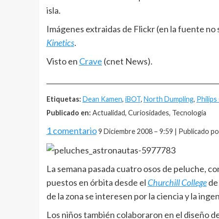
isla.
Imágenes extraidas de Flickr (en la fuente n
Kinetics
.
Visto en
Crave
(cnet News).
__________________________________________________
Etiquetas:
Dean Kamen
,
iBOT
,
North Dumpling
,
Philips
Publicado en:
Actualidad, Curiosidades, Tecnología
1 comentario
9 Diciembre 2008 – 9:59 | Publicado po
La semana pasada cuatro osos de peluche, con
puestos en órbita desde el
Churchill College
de 
de la zona se interesen por la ciencia y la ingen
Los niños también colaboraron en el diseño de 