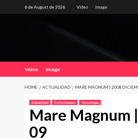
Skip
6 de August de 2026
Video
Image
to
content
Video
Image
HOME
ACTUALIDAD
MARE MAGNUM | 2008 DICIEM
Actualidad
Curiosidades
Tecnología
Mare Magnum |
09