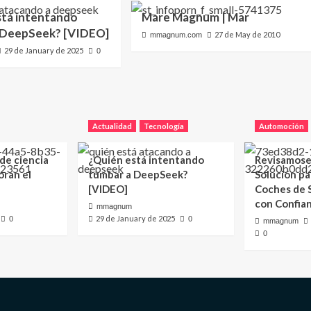
stá intentando
Mare Magnum | Mar
 DeepSeek? [VIDEO]
27 de May de 2010
mmagnum.com
29 de January de 2025
0
Actualidad
Tecnología
Automoción
 de ciencia
¿Quién está intentando
Revisamose
oran el
tumbar a DeepSeek?
Solución p
[VIDEO]
Coches de
con Confia
mmagnum
29 de January de 2025
0
0
mmagnum
0