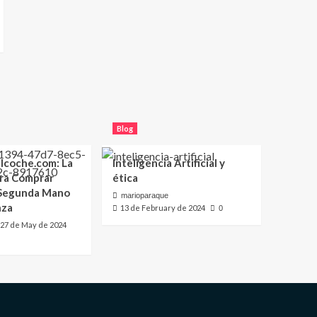
Blog
lcoche.com: La
Inteligencia Artificial y
ara Comprar
ética
 Segunda Mano
marioparaque
nza
13 de February de 2024
0
27 de May de 2024