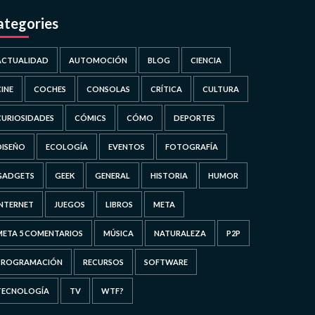
ategories
ACTUALIDAD
AUTOMOCIÓN
BLOG
CIENCIA
CINE
COCHES
CONSOLAS
CRÍTICA
CULTURA
CURIOSIDADES
CÓMICS
CÓMO
DEPORTES
DISEÑO
ECOLOGÍA
EVENTOS
FOTOGRAFÍA
GADGETS
GEEK
GENERAL
HISTORIA
HUMOR
INTERNET
JUEGOS
LIBROS
META
META 5 COMENTARIOS
MÚSICA
NATURALEZA
P2P
PROGRAMACIÓN
RECURSOS
SOFTWARE
TECNOLOGÍA
TV
WTF?