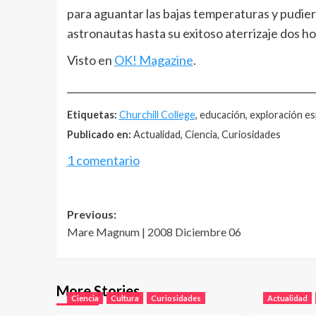
para aguantar las bajas temperaturas y pudie
astronautas hasta su exitoso aterrizaje dos h
Visto en
OK! Magazine
.
__________________________________________________
Etiquetas:
Churchill College
, educación, exploración es
Publicado en:
Actualidad, Ciencia, Curiosidades
1 comentario
Post
Previous:
Mare Magnum | 2008 Diciembre 06
navigation
More Stories
Ciencia
Cultura
Curiosidades
Actualidad