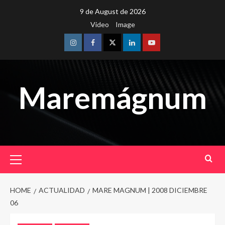
Skip
9 de August de 2026
to
Video
Image
content
Instagram
Facebook
Twitter
Linkedin
Youtube
Maremágnum
Primary
Menu
HOME
ACTUALIDAD
MARE MAGNUM | 2008 DICIEMBRE
06