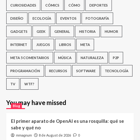
CURIOSIDADES
CÓMICS
CÓMO
DEPORTES
DISEÑO
ECOLOGÍA
EVENTOS
FOTOGRAFÍA
GADGETS
GEEK
GENERAL
HISTORIA
HUMOR
INTERNET
JUEGOS
LIBROS
META
META 5 COMENTARIOS
MÚSICA
NATURALEZA
P2P
PROGRAMACIÓN
RECURSOS
SOFTWARE
TECNOLOGÍA
TV
WTF?
You may have missed
Blog
El primer aparato de OpenAI es una rosquilla: qué se
sabe y qué no
8 de August de 2026
mmagnum
0