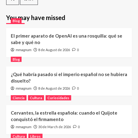
You may have missed
Blog
El primer aparato de OpenAI es una rosquilla: qué se
sabe y qué no
8 de August de 2026
mmagnum
0
Blog
¿Qué habría pasado si el imperio español no se hubiera
disuelto?
8 de August de 2026
mmagnum
0
Ciencia
Cultura
Curiosidades
Cervantes, la estrella española: cuando el Quijote
conquistó el firmamento
30 de March de 2026
mmagnum
0
Cultura
Libros