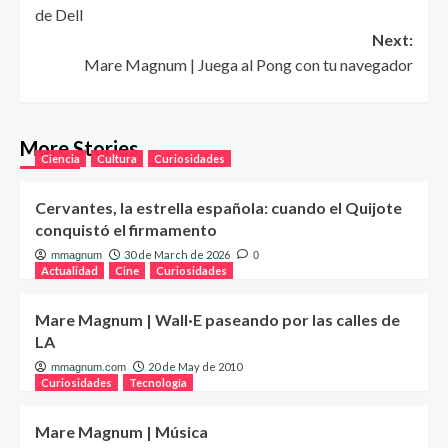
navigation
de Dell
Next:
Mare Magnum | Juega al Pong con tu navegador
More Stories
Ciencia
Cultura
Curiosidades
Cervantes, la estrella española: cuando el Quijote
conquistó el firmamento
30 de March de 2026
mmagnum
0
Actualidad
Cine
Curiosidades
Mare Magnum | Wall·E paseando por las calles de
LA
20 de May de 2010
mmagnum.com
Curiosidades
Tecnología
Mare Magnum | Música