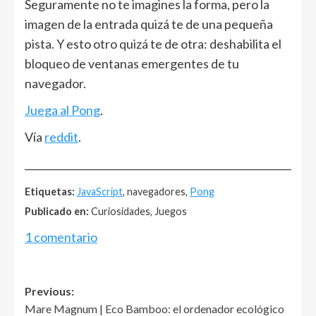
Seguramente no te imagines la forma, pero la
imagen de la entrada quizá te de una pequeña
pista. Y esto otro quizá te de otra: deshabilita el
bloqueo de ventanas emergentes de tu
navegador.
Juega al Pong
.
Vía
reddit
.
______________________________________________________
Etiquetas:
JavaScript
, navegadores,
Pong
Publicado en:
Curiosidades, Juegos
1 comentario
Post
Previous:
Mare Magnum | Eco Bamboo: el ordenador ecológico