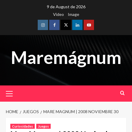
Skip
9 de August de 2026
to
Video
Image
content
Instagram
Facebook
Twitter
Linkedin
Youtube
Maremágnum
Primary
Menu
HOME
JUEGOS
MARE MAGNUM | 2008 NOVIEMBRE 30
Curiosidades
Juegos