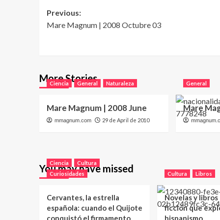
Post
Previous:
Mare Magnum | 2008 Octubre 03
navigation
More Stories
Ciencia
General
Naturaleza
General
Mare Magnum | 2008 June
Mare Mag
29 de April de 2010
mmagnum.com
mmagnum.
Ciencia
Cultura
You may have missed
Curiosidades
Cultura
Libros
Cervantes, la estrella
Novelas y libros
española: cuando el Quijote
ficción que expl
conquistó el firmamento
hispanismo