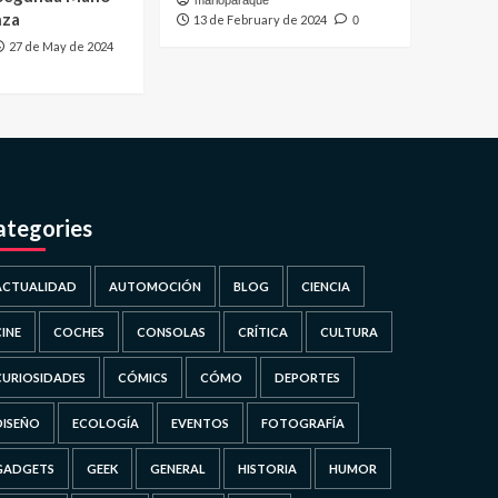
marioparaque
nza
13 de February de 2024
0
27 de May de 2024
ategories
ACTUALIDAD
AUTOMOCIÓN
BLOG
CIENCIA
CINE
COCHES
CONSOLAS
CRÍTICA
CULTURA
CURIOSIDADES
CÓMICS
CÓMO
DEPORTES
DISEÑO
ECOLOGÍA
EVENTOS
FOTOGRAFÍA
GADGETS
GEEK
GENERAL
HISTORIA
HUMOR