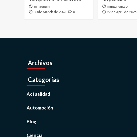
mmagnum
mmagnum.com
30 de March de 2026
27 de April de 2025
0
Archivos
Categorías
Actualidad
Automoción
Blog
Ciencia