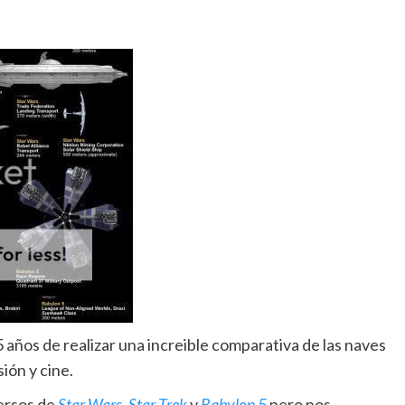
 años de realizar una increible comparativa de las naves
ión y cine.
ersos de
Star Wars
,
Star Trek
y
Babylon 5
pero nos