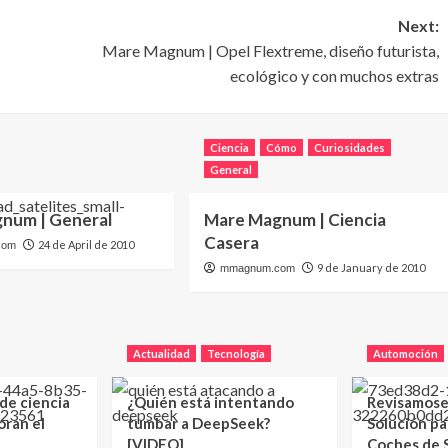
Next:
Mare Magnum | Opel Flextreme, diseño futurista,
ecológico y con muchos extras
Ciencia
Cómo
Curiosidades
General
num | General
Mare Magnum | Ciencia
Casera
24 de April de 2010
com
9 de January de 2010
mmagnum.com
Actualidad
Tecnología
Automoción
 de ciencia
¿Quién está intentando
Revisamose
oran el
tumbar a DeepSeek?
Solución p
[VIDEO]
Coches de