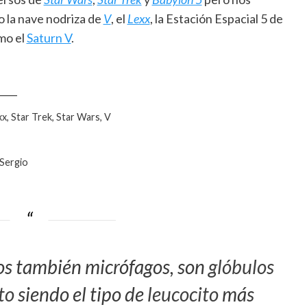
 la nave nodriza de
V
, el
Lexx
, la Estación Espacial 5 de
mo el
Saturn V
.
____
x, Star Trek, Star Wars, V
 Sergio
s también micrófagos, son
glóbulos
to
siendo el tipo de
leucocito
más