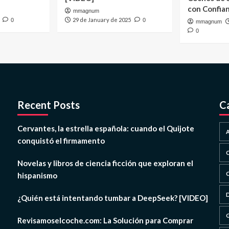
con Confia
mmagnum
29 de January de 2025
0
0
mmagnum
0
Recent Posts
C
Cervantes, la estrella española: cuando el Quijote
conquistó el firmamento
Novelas y libros de ciencia ficción que exploran el
hispanismo
¿Quién está intentando tumbar a DeepSeek? [VIDEO]
Revisamoselcoche.com: La Solución para Comprar