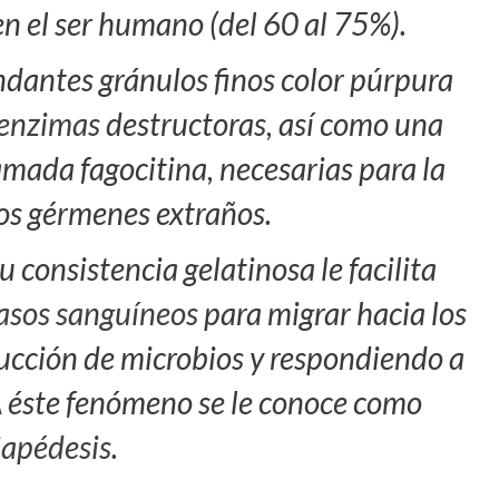
n el ser humano (del 60 al 75%).
dantes gránulos finos color púrpura
enzimas
destructoras, así como una
amada fagocitina, necesarias para la
los gérmenes extraños.
 consistencia gelatinosa le facilita
asos sanguíneos
para migrar hacia los
rucción de microbios y respondiendo a
A éste fenómeno se le conoce como
iapédesis
.