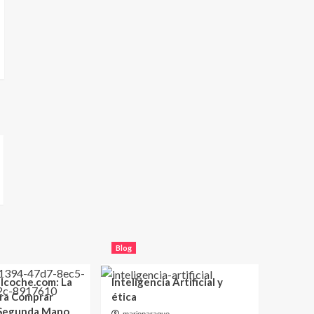
Blog
lcoche.com: La
Inteligencia Artificial y
ara Comprar
ética
 Segunda Mano