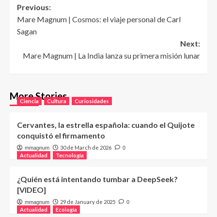
Post
Previous:
Mare Magnum | Cosmos: el viaje personal de Carl
navigation
Sagan
Next:
Mare Magnum | La India lanza su primera misión lunar
More Stories
Ciencia
Cultura
Curiosidades
Cervantes, la estrella española: cuando el Quijote
conquistó el firmamento
30 de March de 2026
mmagnum
0
Actualidad
Tecnología
¿Quién está intentando tumbar a DeepSeek?
[VIDEO]
29 de January de 2025
mmagnum
0
Actualidad
Ecología