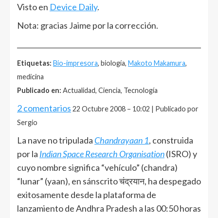
Visto en
Device Daily
.
Nota: gracias Jaime por la corrección.
______________________________________________________
Etiquetas:
Bio-impresora
, biología,
Makoto Makamura
,
medicina
Publicado en:
Actualidad, Ciencia, Tecnología
2 comentarios
22 Octubre 2008 – 10:02 | Publicado por
Sergio
La nave no tripulada
Chandrayaan 1
, construida
por la
Indian Space Research Organisation
(ISRO) y
cuyo nombre significa “vehículo” (chandra)
“lunar” (yaan), en sánscrito चंद्रयान, ha despegado
exitosamente desde la plataforma de
lanzamiento de Andhra Pradesh a las 00:50 horas