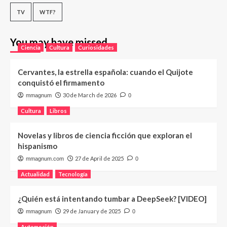
TV
WTF?
You may have missed
Ciencia
Cultura
Curiosidades
Cervantes, la estrella española: cuando el Quijote
conquistó el firmamento
30 de March de 2026
mmagnum
0
Cultura
Libros
Novelas y libros de ciencia ficción que exploran el
hispanismo
27 de April de 2025
mmagnum.com
0
Actualidad
Tecnología
¿Quién está intentando tumbar a DeepSeek? [VIDEO]
29 de January de 2025
mmagnum
0
Automoción