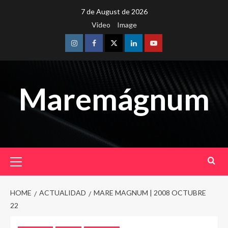
Skip
7 de August de 2026
to
Video
Image
content
Instagram
Facebook
Twitter
Linkedin
Youtube
Maremágnum
Primary
Menu
HOME
ACTUALIDAD
MARE MAGNUM | 2008 OCTUBRE
22