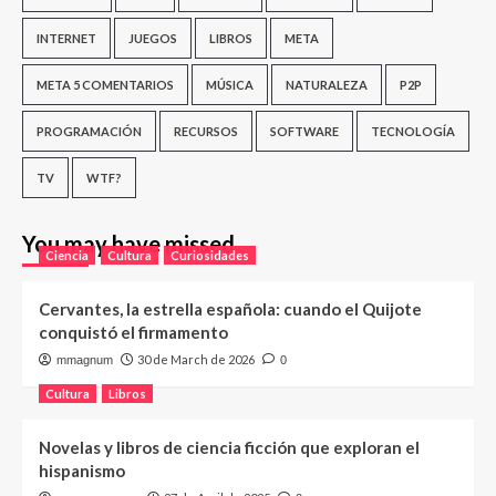
INTERNET
JUEGOS
LIBROS
META
META 5 COMENTARIOS
MÚSICA
NATURALEZA
P2P
PROGRAMACIÓN
RECURSOS
SOFTWARE
TECNOLOGÍA
TV
WTF?
You may have missed
Ciencia
Cultura
Curiosidades
Cervantes, la estrella española: cuando el Quijote
conquistó el firmamento
30 de March de 2026
mmagnum
0
Cultura
Libros
Novelas y libros de ciencia ficción que exploran el
hispanismo