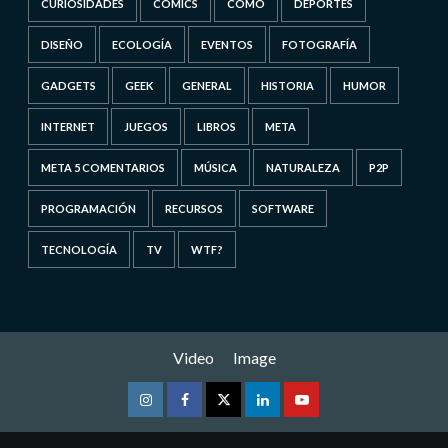
CURIOSIDADES
CÓMICS
CÓMO
DEPORTES
DISEÑO
ECOLOGÍA
EVENTOS
FOTOGRAFÍA
GADGETS
GEEK
GENERAL
HISTORIA
HUMOR
INTERNET
JUEGOS
LIBROS
META
META 5 COMENTARIOS
MÚSICA
NATURALEZA
P2P
PROGRAMACIÓN
RECURSOS
SOFTWARE
TECNOLOGÍA
TV
WTF?
Video
Image
Instagram
Facebook
Twitter
Linkedin
Youtube