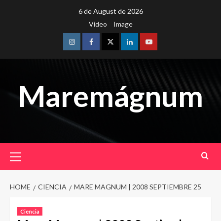
Skip
6 de August de 2026
to
Video
Image
content
Instagram
Facebook
Twitter
Linkedin
Youtube
Maremágnum
Primary
Menu
HOME
CIENCIA
MARE MAGNUM | 2008 SEPTIEMBRE 25
Ciencia