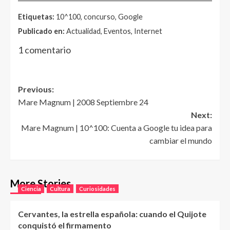
Etiquetas:
10^100, concurso, Google
Publicado en:
Actualidad, Eventos, Internet
1 comentario
Post
Previous:
Mare Magnum | 2008 Septiembre 24
navigation
Next:
Mare Magnum | 10^100: Cuenta a Google tu idea para
cambiar el mundo
More Stories
Ciencia
Cultura
Curiosidades
Cervantes, la estrella española: cuando el Quijote
conquistó el firmamento