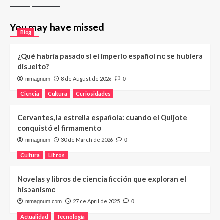
You may have missed
Blog
¿Qué habría pasado si el imperio español no se hubiera
disuelto?
8 de August de 2026
mmagnum
0
Ciencia
Cultura
Curiosidades
Cervantes, la estrella española: cuando el Quijote
conquistó el firmamento
30 de March de 2026
mmagnum
0
Cultura
Libros
Novelas y libros de ciencia ficción que exploran el
hispanismo
27 de April de 2025
mmagnum.com
0
Actualidad
Tecnología