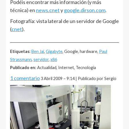
Podéis encontrar más información (y más
técnica) en
news.cnet
y
google.dirson.com
.
Fotografía: vista lateral de un servidor de Google
(
cnet
).
______________________________________________________
Etiquetas:
Ben Jai
,
Gigabyte
, Google, hardware,
Paul
Strassmann
,
servidor
,
x86
Publicado en:
Actualidad, Internet, Tecnología
1 comentario
3 Abril 2009 – 9:14 | Publicado por Sergio