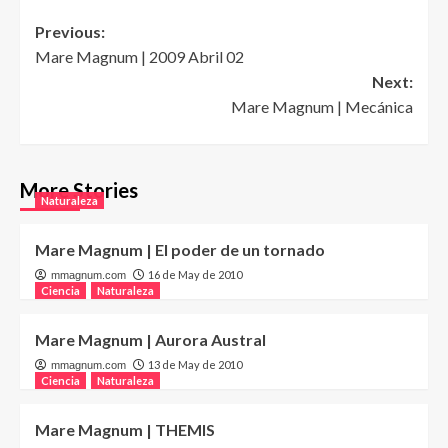
Post
Previous:
Mare Magnum | 2009 Abril 02
navigation
Next:
Mare Magnum | Mecánica
More Stories
Naturaleza
Mare Magnum | El poder de un tornado
16 de May de 2010
mmagnum.com
Ciencia
Naturaleza
Mare Magnum | Aurora Austral
13 de May de 2010
mmagnum.com
Ciencia
Naturaleza
Mare Magnum | THEMIS