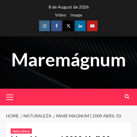
Skip
8 de August de 2026
to
Video
Image
content
Instagram
Facebook
Twitter
Linkedin
Youtube
Maremágnum
Primary
Menu
HOME
NATURALEZA
MARE MAGNUM | 2009 ABRIL 03
Naturaleza