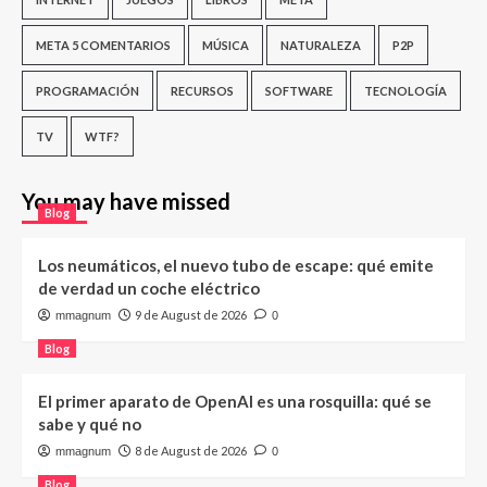
META 5 COMENTARIOS
MÚSICA
NATURALEZA
P2P
PROGRAMACIÓN
RECURSOS
SOFTWARE
TECNOLOGÍA
TV
WTF?
You may have missed
Blog
Los neumáticos, el nuevo tubo de escape: qué emite
de verdad un coche eléctrico
9 de August de 2026
mmagnum
0
Blog
El primer aparato de OpenAI es una rosquilla: qué se
sabe y qué no
8 de August de 2026
mmagnum
0
Blog