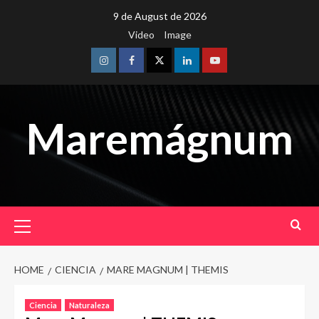
Skip
9 de August de 2026
to
Video
Image
content
Instagram
Facebook
Twitter
Linkedin
Youtube
Maremágnum
Primary
Menu
HOME
CIENCIA
MARE MAGNUM | THEMIS
Ciencia
Naturaleza