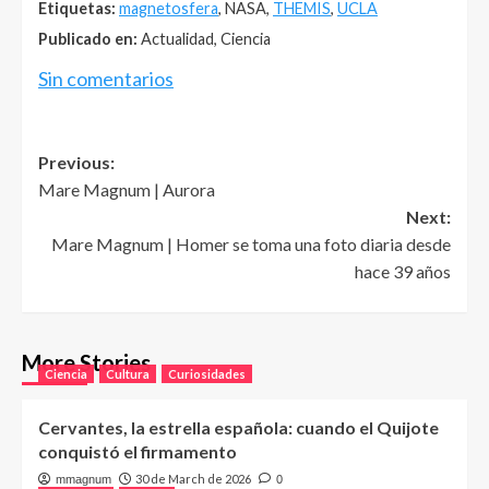
Etiquetas:
magnetosfera
, NASA,
THEMIS
,
UCLA
Publicado en:
Actualidad, Ciencia
Sin comentarios
Post
Previous:
Mare Magnum | Aurora
navigation
Next:
Mare Magnum | Homer se toma una foto diaria desde
hace 39 años
More Stories
Ciencia
Cultura
Curiosidades
Cervantes, la estrella española: cuando el Quijote
conquistó el firmamento
30 de March de 2026
mmagnum
0