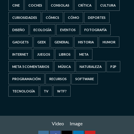
CINE
COCHES
CONSOLAS
CRÍTICA
CULTURA
CURIOSIDADES
CÓMICS
CÓMO
DEPORTES
DISEÑO
ECOLOGÍA
EVENTOS
FOTOGRAFÍA
GADGETS
GEEK
GENERAL
HISTORIA
HUMOR
INTERNET
JUEGOS
LIBROS
META
META 5 COMENTARIOS
MÚSICA
NATURALEZA
P2P
PROGRAMACIÓN
RECURSOS
SOFTWARE
TECNOLOGÍA
TV
WTF?
Video
Image