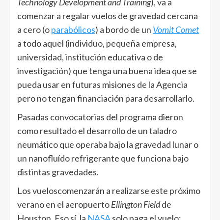
Technology Development and Training
), va a
comenzar a regalar vuelos de gravedad cercana
a cero (o
parabólicos
) a bordo de un
Vomit Comet
a todo aquel (individuo, pequeña empresa,
universidad, institución educativa o de
investigación) que tenga una buena idea que se
pueda usar en futuras misiones de la Agencia
pero no tengan financiación para desarrollarlo.
Pasadas convocatorias del programa dieron
como resultado el desarrollo de un taladro
neumático que operaba bajo la gravedad lunar o
un nanofluído refrigerante que funciona bajo
distintas gravedades.
Los vueloscomenzarán a realizarse este próximo
verano en el aeropuerto
Ellington Field
de
Houston. Eso sí, la
NASA
solo paga el vuelo;