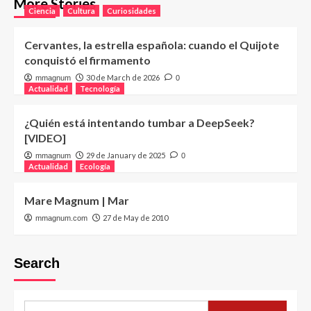
More Stories
Ciencia
Cultura
Curiosidades
Cervantes, la estrella española: cuando el Quijote
conquistó el firmamento
30 de March de 2026
mmagnum
0
Actualidad
Tecnología
¿Quién está intentando tumbar a DeepSeek?
[VIDEO]
29 de January de 2025
mmagnum
0
Actualidad
Ecología
Mare Magnum | Mar
27 de May de 2010
mmagnum.com
Search