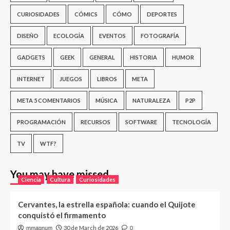
CURIOSIDADES
CÓMICS
CÓMO
DEPORTES
DISEÑO
ECOLOGÍA
EVENTOS
FOTOGRAFÍA
GADGETS
GEEK
GENERAL
HISTORIA
HUMOR
INTERNET
JUEGOS
LIBROS
META
META 5 COMENTARIOS
MÚSICA
NATURALEZA
P2P
PROGRAMACIÓN
RECURSOS
SOFTWARE
TECNOLOGÍA
TV
WTF?
You may have missed
Ciencia
Cultura
Curiosidades
Cervantes, la estrella española: cuando el Quijote
conquistó el firmamento
30 de March de 2026
mmagnum
0