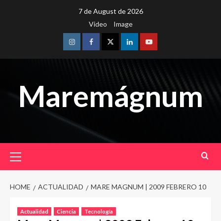
Skip
7 de August de 2026
to
Video
Image
content
Instagram
Facebook
Twitter
Linkedin
Youtube
Maremágnum
Primary
Menu
HOME
ACTUALIDAD
MARE MAGNUM | 2009 FEBRERO 10
Actualidad
Ciencia
Tecnología