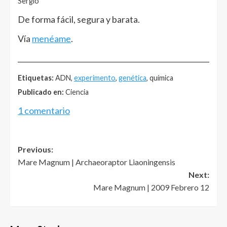
Sergio
De forma fácil, segura y barata.
Vía
menéame
.
______________________________________________________
Etiquetas:
ADN,
experimento
,
genética
, química
Publicado en:
Ciencia
1 comentario
Post
Previous:
Mare Magnum | Archaeoraptor Liaoningensis
navigation
Next:
Mare Magnum | 2009 Febrero 12