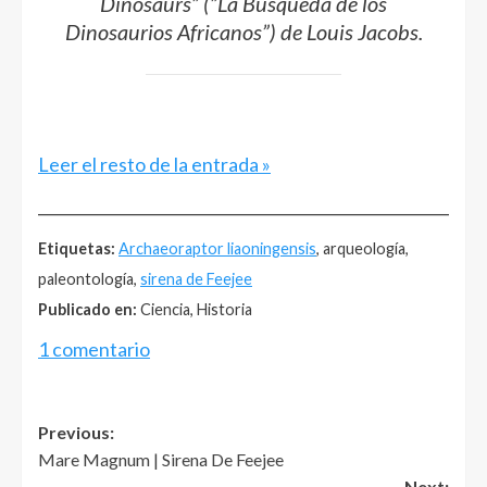
Dinosaurs
” (”
La Búsqueda de los
Dinosaurios Africanos”
) de Louis Jacobs.
Leer el resto de la entrada »
______________________________________________________
Etiquetas:
Archaeoraptor liaoningensis
, arqueología,
paleontología,
sirena de Feejee
Publicado en:
Ciencia, Historia
1 comentario
Post
Previous:
Mare Magnum | Sirena De Feejee
navigation
Next: