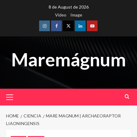
Skip
8 de August de 2026
to
Video
Image
content
Instagram
Facebook
Twitter
Linkedin
Youtube
Maremágnum
Primary
Menu
HOME
CIENCIA
MARE MAGNUM | ARCHAEORAPTOR
LIAONINGENSIS