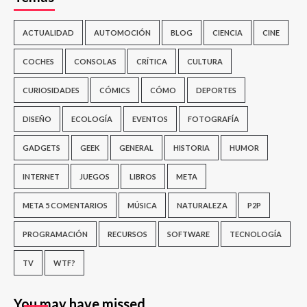
ACTUALIDAD
AUTOMOCIÓN
BLOG
CIENCIA
CINE
COCHES
CONSOLAS
CRÍTICA
CULTURA
CURIOSIDADES
CÓMICS
CÓMO
DEPORTES
DISEÑO
ECOLOGÍA
EVENTOS
FOTOGRAFÍA
GADGETS
GEEK
GENERAL
HISTORIA
HUMOR
INTERNET
JUEGOS
LIBROS
META
META 5 COMENTARIOS
MÚSICA
NATURALEZA
P2P
PROGRAMACIÓN
RECURSOS
SOFTWARE
TECNOLOGÍA
TV
WTF?
You may have missed