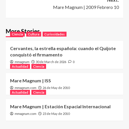
Mare Magnum | 2009 Febrero 10
More Stories
Ciencia
Cultura
Curiosidades
Cervantes, la estrella española: cuando el Quijote
conquistó el firmamento
30 de March de 2026
mmagnum
0
Actualidad
Ciencia
Mare Magnum | ISS
26 de May de 2010
mmagnum.com
Actualidad
Ciencia
Mare Magnum | Estación Espacial Internacional
23 de May de 2010
mmagnum.com