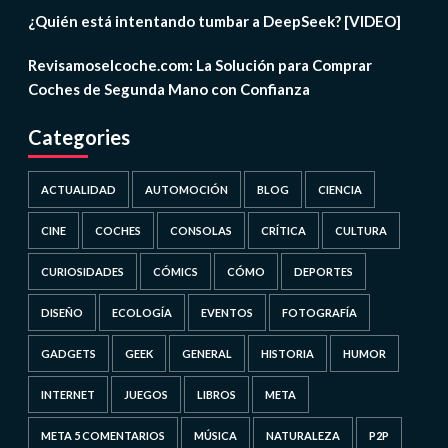
¿Quién está intentando tumbar a DeepSeek? [VIDEO]
Revisamoselcoche.com: La Solución para Comprar
Coches de Segunda Mano con Confianza
Categories
ACTUALIDAD
AUTOMOCIÓN
BLOG
CIENCIA
CINE
COCHES
CONSOLAS
CRÍTICA
CULTURA
CURIOSIDADES
CÓMICS
CÓMO
DEPORTES
DISEÑO
ECOLOGÍA
EVENTOS
FOTOGRAFÍA
GADGETS
GEEK
GENERAL
HISTORIA
HUMOR
INTERNET
JUEGOS
LIBROS
META
META 5 COMENTARIOS
MÚSICA
NATURALEZA
P2P