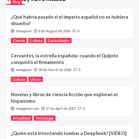
Blog
¿Qué habría pasado si el imperio español no se hubiera
disuelto?
8 de August de 2026
mmagnum
0
Ciencia
Cultura
Curiosidades
Cervantes, la estrella española: cuando el Quijote
conquistó el firmamento
30 de March de 2026
mmagnum
0
Cultura
Libros
Novelas y libros de ciencia ficción que exploran el
hispanismo
27 de April de 2025
mmagnum.com
0
Actualidad
Tecnología
¿Quién está intentando tumbar a DeepSeek? [VIDEO]