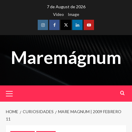
Skip
7 de August de 2026
to
Video
Image
content
Instagram
Facebook
Twitter
Linkedin
Youtube
Maremágnum
Primary
Menu
HOME
CURIOSIDADES
MARE MAGNUM | 2009 FEBRERO
11