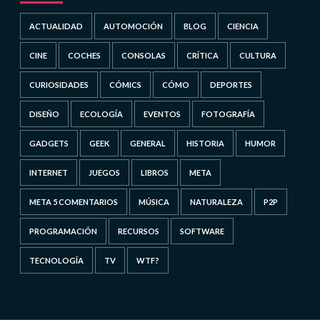
ACTUALIDAD
AUTOMOCIÓN
BLOG
CIENCIA
CINE
COCHES
CONSOLAS
CRÍTICA
CULTURA
CURIOSIDADES
CÓMICS
CÓMO
DEPORTES
DISEÑO
ECOLOGÍA
EVENTOS
FOTOGRAFÍA
GADGETS
GEEK
GENERAL
HISTORIA
HUMOR
INTERNET
JUEGOS
LIBROS
META
META 5 COMENTARIOS
MÚSICA
NATURALEZA
P2P
PROGRAMACIÓN
RECURSOS
SOFTWARE
TECNOLOGÍA
TV
WTF?