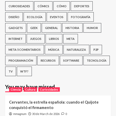
CURIOSIDADES
CÓMICS
CÓMO
DEPORTES
DISEÑO
ECOLOGÍA
EVENTOS
FOTOGRAFÍA
GADGETS
GEEK
GENERAL
HISTORIA
HUMOR
INTERNET
JUEGOS
LIBROS
META
META 5 COMENTARIOS
MÚSICA
NATURALEZA
P2P
PROGRAMACIÓN
RECURSOS
SOFTWARE
TECNOLOGÍA
TV
WTF?
You may have missed
Ciencia
Cultura
Curiosidades
Cervantes, la estrella española: cuando el Quijote
conquistó el firmamento
30 de March de 2026
mmagnum
0