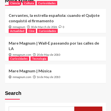
More Stories
Ciencia
Cultura
Curiosidades
Cervantes, la estrella española: cuando el Quijote
conquistó el firmamento
30 de March de 2026
mmagnum
0
Actualidad
Cine
Curiosidades
Mare Magnum | Wall·E paseando por las calles de
LA
20 de May de 2010
mmagnum.com
Curiosidades
Tecnología
Mare Magnum | Música
16 de May de 2010
mmagnum.com
Search