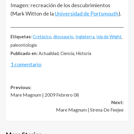
Imagen: recreación de los descubrimientos
(Mark Witton de la
Universidad de Portsmouth
).
______________________________________________________
Etiquetas:
Cretácico
,
dinosaurio
,
Inglaterra
,
Isla de Wight
,
paleontología
Publicado en:
Actualidad, Ciencia, Historia
1 comentario
Post
Previous:
Mare Magnum | 2009 Febrero 08
navigation
Next:
Mare Magnum | Sirena De Feejee