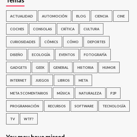
ACTUALIDAD
AUTOMOCIÓN
BLOG
CIENCIA
CINE
COCHES
CONSOLAS
CRÍTICA
CULTURA
CURIOSIDADES
CÓMICS
CÓMO
DEPORTES
DISEÑO
ECOLOGÍA
EVENTOS
FOTOGRAFÍA
GADGETS
GEEK
GENERAL
HISTORIA
HUMOR
INTERNET
JUEGOS
LIBROS
META
META 5 COMENTARIOS
MÚSICA
NATURALEZA
P2P
PROGRAMACIÓN
RECURSOS
SOFTWARE
TECNOLOGÍA
TV
WTF?
You may have missed