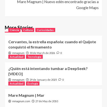
Mare Magnum | Nuevo edén encontrado gracias a
Google Maps
More Stories
Ciencia
Cultura
Curiosidades
Cervantes, la estrella española: cuando el Quijote
conquistó el firmamento
30 de March de 2026
mmagnum
0
Actualidad
Tecnología
¿Quién está intentando tumbar a DeepSeek?
[VIDEO]
29 de January de 2025
mmagnum
0
Actualidad
Ecología
Mare Magnum | Mar
27 de May de 2010
mmagnum.com