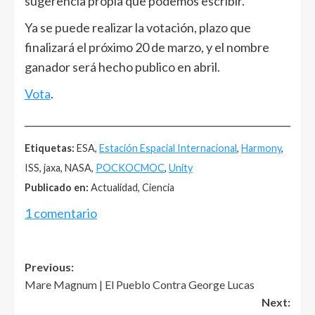
sugerencia propia que podemos escribir.
Ya se puede realizar la votación, plazo que
finalizará el próximo 20 de marzo, y el nombre
ganador será hecho publico en abril.
Vota
.
______________________________________________________
Etiquetas:
ESA,
Estación Espacial Internacional
,
Harmony
,
ISS, jaxa, NASA,
POCKOCMOC
,
Unity
Publicado en:
Actualidad, Ciencia
1 comentario
Post
Previous:
Mare Magnum | El Pueblo Contra George Lucas
navigation
Next: