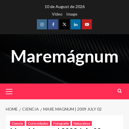
Skip
10 de August de 2026
to
Video
Image
content
Instagram
Facebook
Twitter
Linkedin
Youtube
Maremágnum
Primary
Menu
HOME
CIENCIA
MARE MAGNUM | 2009 JULY 02
Ciencia
Curiosidades
Fotografía
Naturaleza