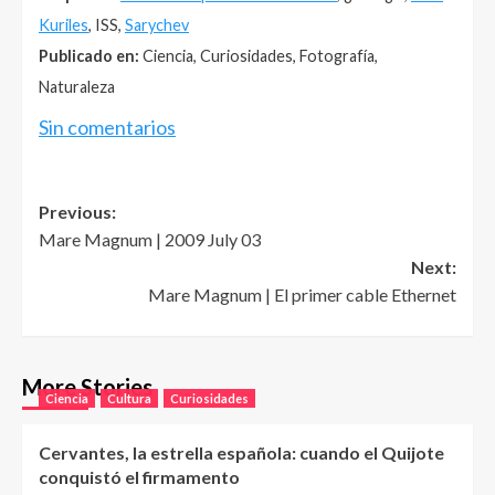
Kuriles
, ISS,
Sarychev
Publicado en:
Ciencia, Curiosidades, Fotografía,
Naturaleza
Sin comentarios
Post
Previous:
Mare Magnum | 2009 July 03
navigation
Next:
Mare Magnum | El primer cable Ethernet
More Stories
Ciencia
Cultura
Curiosidades
Cervantes, la estrella española: cuando el Quijote
conquistó el firmamento