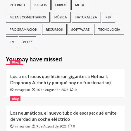
INTERNET
JUEGOS
LIBROS
META
META 5 COMENTARIOS
MÚSICA
NATURALEZA
P2P
PROGRAMACIÓN
RECURSOS
SOFTWARE
TECNOLOGÍA
TV
WTF?
You may have missed
Blog
Los tres trucos que hicieron gigantes a Hotmail,
Dropbox y Airbnb (y por qué hoy no funcionarían)
10 de August de 2026
mmagnum
0
Blog
Los neumáticos, el nuevo tubo de escape: qué emite
de verdad un coche eléctrico
9 de August de 2026
mmagnum
0