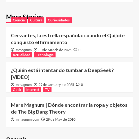
More Stories
Ciencia
Cultura
Curiosidades
Cervantes, la estrella española: cuando el Quijote
conquistó el firmamento
30 de March de 2026
mmagnum
0
Actualidad
Tecnología
¿Quién está intentando tumbar a DeepSeek?
[VIDEO]
29 de January de 2025
mmagnum
0
Geek
Internet
TV
Mare Magnum | Dónde encontrar la ropa y objetos
de The Big Bang Theory
29 de May de 2010
mmagnum.com