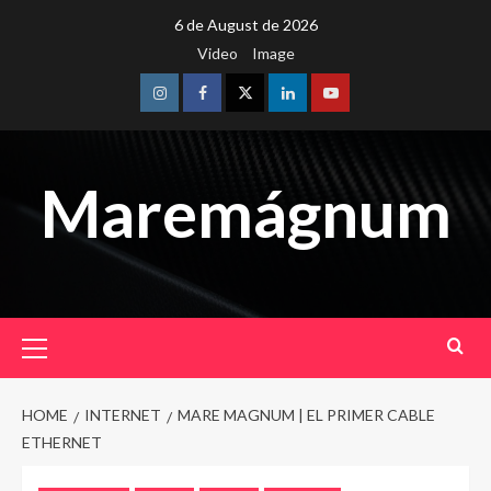
Skip
6 de August de 2026
to
Video
Image
content
Instagram
Facebook
Twitter
Linkedin
Youtube
Maremágnum
Primary
Menu
HOME
INTERNET
MARE MAGNUM | EL PRIMER CABLE
ETHERNET