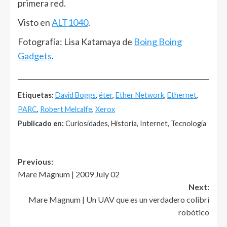
primera red.
Visto en
ALT1040
.
Fotografía: Lisa Katamaya de
Boing Boing
Gadgets
.
______________________________________________________
Etiquetas:
David Boggs
,
éter
,
Ether Network
,
Ethernet
,
PARC
,
Robert Melcalfe
,
Xerox
Publicado en:
Curiosidades, Historia, Internet, Tecnología
Post
Previous:
Mare Magnum | 2009 July 02
navigation
Next:
Mare Magnum | Un UAV que es un verdadero colibrí
robótico