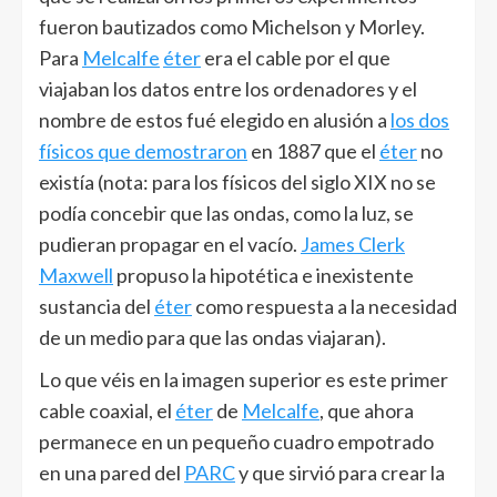
fueron bautizados como Michelson y Morley.
Para
Melcalfe
éter
era el cable por el que
viajaban los datos entre los ordenadores y el
nombre de estos fué elegido en alusión a
los dos
físicos que demostraron
en 1887 que el
éter
no
existía (nota: para los físicos del siglo XIX no se
podía concebir que las ondas, como la luz, se
pudieran propagar en el vacío.
James Clerk
Maxwell
propuso la hipotética e inexistente
sustancia del
éter
como respuesta a la necesidad
de un medio para que las ondas viajaran).
Lo que véis en la imagen superior es este primer
cable coaxial, el
éter
de
Melcalfe
, que ahora
permanece en un pequeño cuadro empotrado
en una pared del
PARC
y que sirvió para crear la