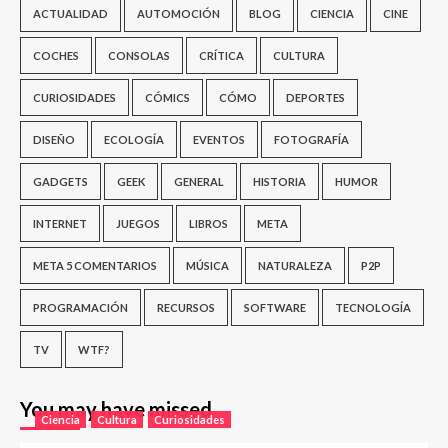
ACTUALIDAD
AUTOMOCIÓN
BLOG
CIENCIA
CINE
COCHES
CONSOLAS
CRÍTICA
CULTURA
CURIOSIDADES
CÓMICS
CÓMO
DEPORTES
DISEÑO
ECOLOGÍA
EVENTOS
FOTOGRAFÍA
GADGETS
GEEK
GENERAL
HISTORIA
HUMOR
INTERNET
JUEGOS
LIBROS
META
META 5 COMENTARIOS
MÚSICA
NATURALEZA
P2P
PROGRAMACIÓN
RECURSOS
SOFTWARE
TECNOLOGÍA
TV
WTF?
You may have missed
Ciencia
Cultura
Curiosidades