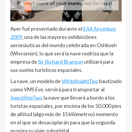
Ayer fué presentado durante el
EAA Airventure
2009
, una de las mayores exhibiciónes
aeronáuticas del mundo celebrada en Oshkosh
(Wisconsin), lo que será la nave nodriza que la
empresa de
Sir Richard Branson
utilizará para
sus vuelos turísticos espaciales.
La nave, un modelo de
WhiteKnightTwo
bautizado
como
VMS Eve
, servirá para transportar al
SpaceShipTwo
, la nave que llevará a bordo a los
turistas espaciales, por encima de los 50.000 pies
de altitud (algo más de 15 kilómetros) momento
en el que se desacoplarán para que la segunda
prosiga su viaje suborbital.