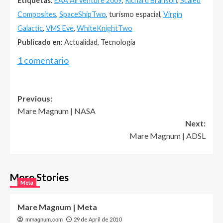
Etiquetas:
EAA Airventure 2009
,
Richard Branson
,
Scaled
Composites
,
SpaceShipTwo
, turismo espacial,
Virgin
Galactic
,
VMS Eve
,
WhiteKnightTwo
Publicado en:
Actualidad, Tecnología
1 comentario
Post
Previous:
Mare Magnum | NASA
navigation
Next:
Mare Magnum | ADSL
More Stories
Meta
Mare Magnum | Meta
29 de April de 2010
mmagnum.com