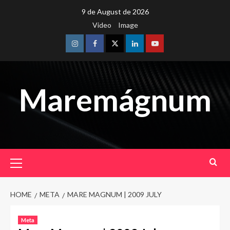
Skip
9 de August de 2026
to
Video
Image
content
Instagram
Facebook
Twitter
Linkedin
Youtube
Maremágnum
Primary
Menu
HOME
META
MARE MAGNUM | 2009 JULY
Meta