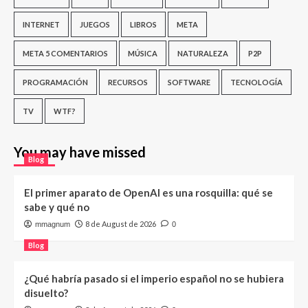
INTERNET
JUEGOS
LIBROS
META
META 5 COMENTARIOS
MÚSICA
NATURALEZA
P2P
PROGRAMACIÓN
RECURSOS
SOFTWARE
TECNOLOGÍA
TV
WTF?
You may have missed
Blog
El primer aparato de OpenAI es una rosquilla: qué se
sabe y qué no
8 de August de 2026
mmagnum
0
Blog
¿Qué habría pasado si el imperio español no se hubiera
disuelto?