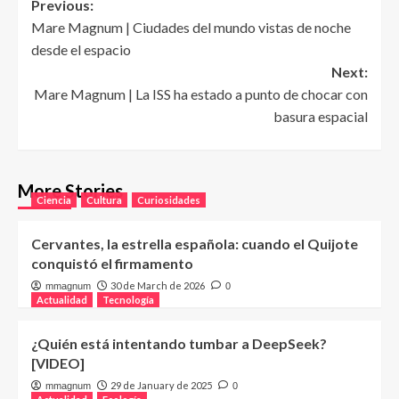
Post
Previous:
Mare Magnum | Ciudades del mundo vistas de noche
navigation
desde el espacio
Next:
Mare Magnum | La ISS ha estado a punto de chocar con
basura espacial
More Stories
Ciencia
Cultura
Curiosidades
Cervantes, la estrella española: cuando el Quijote
conquistó el firmamento
30 de March de 2026
mmagnum
0
Actualidad
Tecnología
¿Quién está intentando tumbar a DeepSeek?
[VIDEO]
29 de January de 2025
mmagnum
0