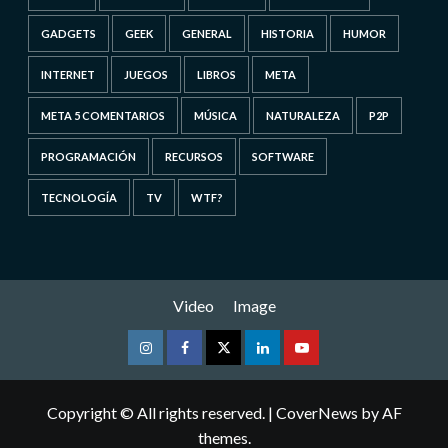
GADGETS
GEEK
GENERAL
HISTORIA
HUMOR
INTERNET
JUEGOS
LIBROS
META
META 5 COMENTARIOS
MÚSICA
NATURALEZA
P2P
PROGRAMACIÓN
RECURSOS
SOFTWARE
TECNOLOGÍA
TV
WTF?
Video
Image
Instagram
Facebook
Twitter
Linkedin
Youtube
Copyright © All rights reserved.
|
CoverNews
by AF
themes.