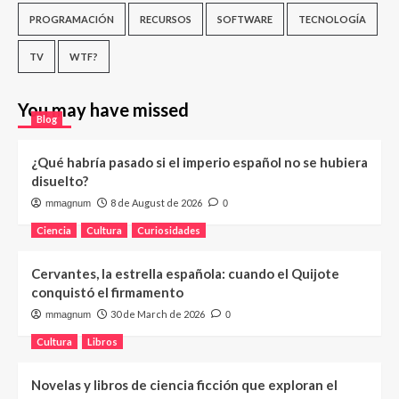
PROGRAMACIÓN
RECURSOS
SOFTWARE
TECNOLOGÍA
TV
WTF?
You may have missed
Blog
¿Qué habría pasado si el imperio español no se hubiera
disuelto?
8 de August de 2026
mmagnum
0
Ciencia
Cultura
Curiosidades
Cervantes, la estrella española: cuando el Quijote
conquistó el firmamento
30 de March de 2026
mmagnum
0
Cultura
Libros
Novelas y libros de ciencia ficción que exploran el