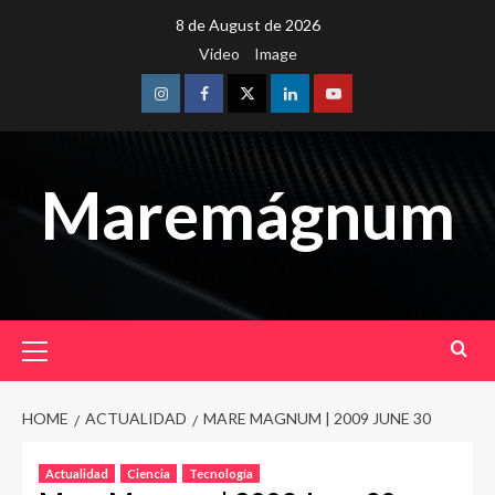
Skip
8 de August de 2026
to
Video
Image
content
Instagram
Facebook
Twitter
Linkedin
Youtube
Maremágnum
Primary
Menu
HOME
ACTUALIDAD
MARE MAGNUM | 2009 JUNE 30
Actualidad
Ciencia
Tecnología