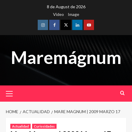
Skip
8 de August de 2026
to
Video
Image
content
Instagram
Facebook
Twitter
Linkedin
Youtube
Maremágnum
Primary
Menu
HOME
ACTUALIDAD
MARE MAGNUM | 2009 MARZO 17
Actualidad
Curiosidades