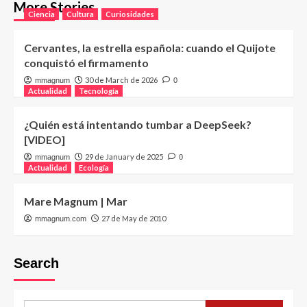
More Stories
Ciencia
Cultura
Curiosidades
Cervantes, la estrella española: cuando el Quijote
conquistó el firmamento
30 de March de 2026
mmagnum
0
Actualidad
Tecnología
¿Quién está intentando tumbar a DeepSeek?
[VIDEO]
29 de January de 2025
mmagnum
0
Actualidad
Ecología
Mare Magnum | Mar
27 de May de 2010
mmagnum.com
Search