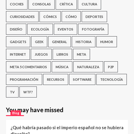
COCHES
CONSOLAS
CRÍTICA
CULTURA
CURIOSIDADES
CÓMICS
CÓMO
DEPORTES
DISEÑO
ECOLOGÍA
EVENTOS
FOTOGRAFÍA
GADGETS
GEEK
GENERAL
HISTORIA
HUMOR
INTERNET
JUEGOS
LIBROS
META
META 5 COMENTARIOS
MÚSICA
NATURALEZA
P2P
PROGRAMACIÓN
RECURSOS
SOFTWARE
TECNOLOGÍA
TV
WTF?
You may have missed
Blog
¿Qué habría pasado si el imperio español no se hubiera
disuelto?