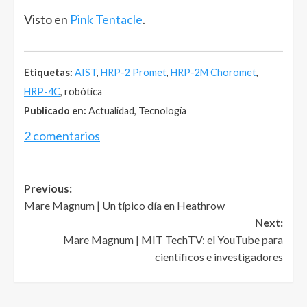
Visto en
Pink Tentacle
.
______________________________________________________
Etiquetas:
AIST
,
HRP-2 Promet
,
HRP-2M Choromet
,
HRP-4C
, robótica
Publicado en:
Actualidad, Tecnología
2 comentarios
Post
Previous:
Mare Magnum | Un típico día en Heathrow
navigation
Next:
Mare Magnum | MIT TechTV: el YouTube para
científicos e investigadores