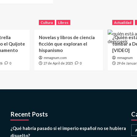
Cultura
Libros
Actualidad
trella
Novelas y libros de ciencia
¿Quién est
o el Quijote
ficción que exploran el
tumbar a D
rmamento
hispanismo
[VIDEO]
mmagnum.com
mmagnum
26
27 de April de 2025
29 de Januar
0
0
Recent Posts
C
¿Qué habría pasado si el imperio español no se hubiera
disuelto?