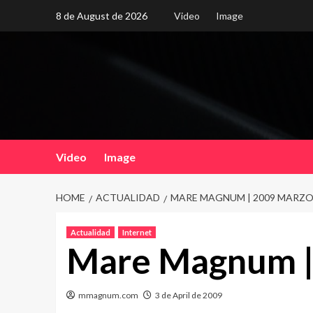
Skip
8 de August de 2026
Video
Image
to
content
Video
Image
HOME
ACTUALIDAD
MARE MAGNUM | 2009 MARZO
Actualidad
Internet
Mare Magnum |
mmagnum.com
3 de April de 2009