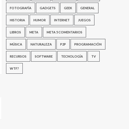
FOTOGRAFÍA
GADGETS
GEEK
GENERAL
HISTORIA
HUMOR
INTERNET
JUEGOS
LIBROS
META
META 5 COMENTARIOS
MÚSICA
NATURALEZA
P2P
PROGRAMACIÓN
RECURSOS
SOFTWARE
TECNOLOGÍA
TV
WTF?