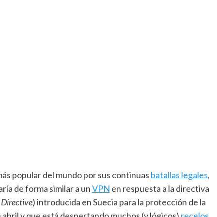
más popular del mundo por sus continuas
batallas legales
,
ría de forma similar a un
VPN
en respuesta a la directiva
 Directive
) introducida en Suecia para la protección de la
e abril y que está despertando muchos (y lógicos)
recelos
.