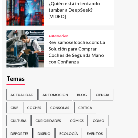
¿Quién está intentando
tumbar a DeepSeek?
[VIDEO]
Automoción
Revisamoselcoche.com: La
Solución para Comprar
Coches de Segunda Mano
con Confianza
Temas
ACTUALIDAD
AUTOMOCIÓN
BLOG
CIENCIA
CINE
COCHES
CONSOLAS
CRÍTICA
CULTURA
CURIOSIDADES
CÓMICS
CÓMO
DEPORTES
DISEÑO
ECOLOGÍA
EVENTOS