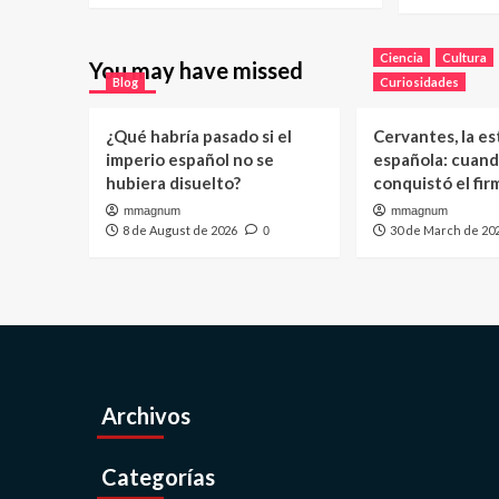
Ciencia
Cultura
You may have missed
Blog
Curiosidades
¿Qué habría pasado si el
Cervantes, la es
imperio español no se
española: cuand
hubiera disuelto?
conquistó el fi
mmagnum
mmagnum
8 de August de 2026
30 de March de 20
0
Archivos
Categorías