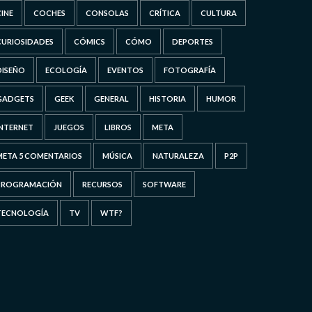
CINE
COCHES
CONSOLAS
CRÍTICA
CULTURA
CURIOSIDADES
CÓMICS
CÓMO
DEPORTES
DISEÑO
ECOLOGÍA
EVENTOS
FOTOGRAFÍA
GADGETS
GEEK
GENERAL
HISTORIA
HUMOR
INTERNET
JUEGOS
LIBROS
META
META 5 COMENTARIOS
MÚSICA
NATURALEZA
P2P
PROGRAMACIÓN
RECURSOS
SOFTWARE
TECNOLOGÍA
TV
WTF?