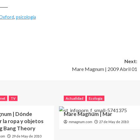
____
Oxford
,
psicología
Next:
Mare Magnum | 2009 Abril 01
rnet
TV
Actualidad
Ecología
gnum | Dónde
Mare Magnum | Mar
 la ropa y objetos
27 de May de 2010
mmagnum.com
ig Bang Theory
29 de May de 2010
com