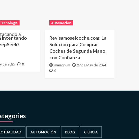
Tecnología
Automoción
á intentando
Revisamoselcoche.com: La
eepSeek?
Solución para Comprar
Coches de Segunda Mano
con Confianza
y de 2025
0
27 de May de 2024
mmagnum
0
ategories
ACTUALIDAD
AUTOMOCIÓN
BLOG
CIENCIA