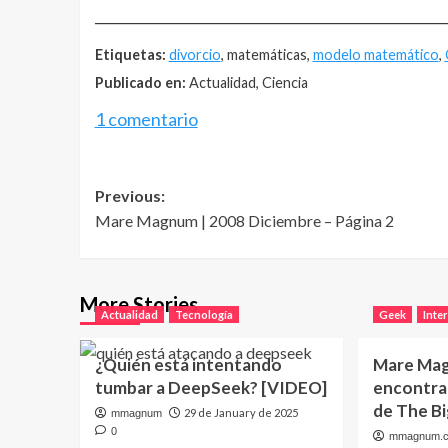
__________________________________________________
Etiquetas:
divorcio
, matemáticas,
modelo matemático
,
Publicado en:
Actualidad, Ciencia
1 comentario
Post
Previous:
Mare Magnum | 2008 Diciembre – Página 2
navigation
More Stories
Actualidad
Tecnología
Geek
Inte
¿Quién está intentando
Mare Ma
tumbar a DeepSeek? [VIDEO]
encontrar
de The B
29 de January de 2025
mmagnum
0
mmagnum.