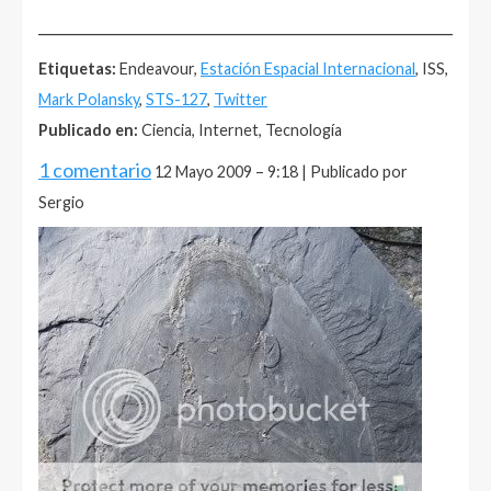
______________________________________________________
Etiquetas:
Endeavour,
Estación Espacial Internacional
, ISS,
Mark Polansky
,
STS-127
,
Twitter
Publicado en:
Ciencia, Internet, Tecnología
1 comentario
12 Mayo 2009 – 9:18 | Publicado por
Sergio