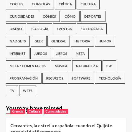
COCHES
CONSOLAS
CRÍTICA
CULTURA
CURIOSIDADES
CÓMICS
CÓMO
DEPORTES
DISEÑO
ECOLOGÍA
EVENTOS
FOTOGRAFÍA
GADGETS
GEEK
GENERAL
HISTORIA
HUMOR
INTERNET
JUEGOS
LIBROS
META
META 5 COMENTARIOS
MÚSICA
NATURALEZA
P2P
PROGRAMACIÓN
RECURSOS
SOFTWARE
TECNOLOGÍA
TV
WTF?
You may have missed
Ciencia
Cultura
Curiosidades
Cervantes, la estrella española: cuando el Quijote
conquistó el firmamento