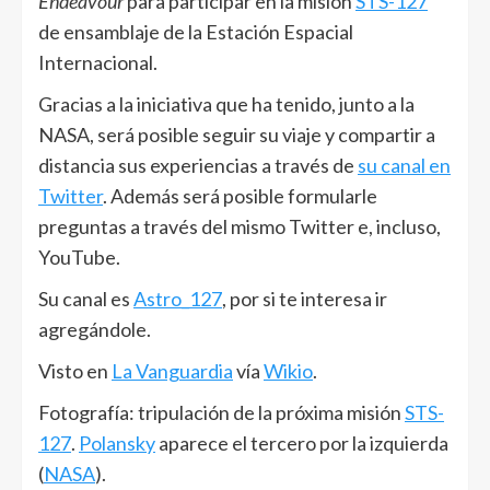
Endeavour
para participar en la misión
STS-127
de ensamblaje de la Estación Espacial
Internacional.
Gracias a la iniciativa que ha tenido, junto a la
NASA, será posible seguir su viaje y compartir a
distancia sus experiencias a través de
su canal en
Twitter
. Además será posible formularle
preguntas a través del mismo Twitter e, incluso,
YouTube.
Su canal es
Astro_127
, por si te interesa ir
agregándole.
Visto en
La Vanguardia
vía
Wikio
.
Fotografía: tripulación de la próxima misión
STS-
127
.
Polansky
aparece el tercero por la izquierda
(
NASA
).