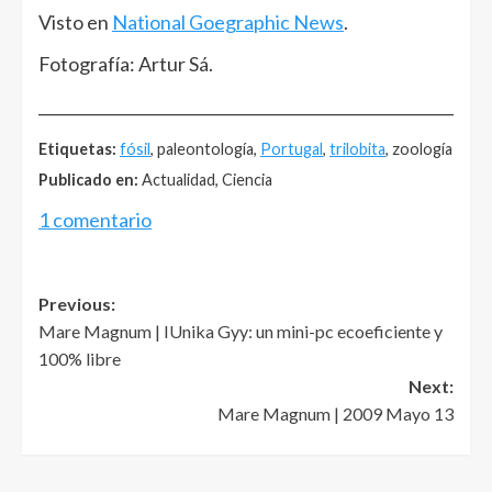
Visto en
National Goegraphic News
.
Fotografía: Artur Sá.
______________________________________________________
Etiquetas:
fósil
, paleontología,
Portugal
,
trilobita
, zoología
Publicado en:
Actualidad, Ciencia
1 comentario
Post
Previous:
Mare Magnum | IUnika Gyy: un mini-pc ecoeficiente y
navigation
100% libre
Next:
Mare Magnum | 2009 Mayo 13