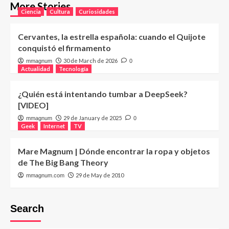
More Stories
Ciencia
Cultura
Curiosidades
Cervantes, la estrella española: cuando el Quijote
conquistó el firmamento
30 de March de 2026
mmagnum
0
Actualidad
Tecnología
¿Quién está intentando tumbar a DeepSeek?
[VIDEO]
29 de January de 2025
mmagnum
0
Geek
Internet
TV
Mare Magnum | Dónde encontrar la ropa y objetos
de The Big Bang Theory
29 de May de 2010
mmagnum.com
Search