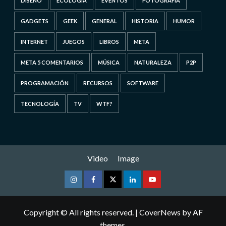
DISEÑO
ECOLOGÍA
EVENTOS
FOTOGRAFÍA
GADGETS
GEEK
GENERAL
HISTORIA
HUMOR
INTERNET
JUEGOS
LIBROS
META
META 5 COMENTARIOS
MÚSICA
NATURALEZA
P2P
PROGRAMACIÓN
RECURSOS
SOFTWARE
TECNOLOGÍA
TV
WTF?
Video
Image
Instagram
Facebook
Twitter
Linkedin
Youtube
Copyright © All rights reserved.
|
CoverNews
by AF
themes.