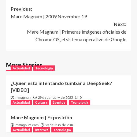
Post
Previous:
Mare Magnum | 2009 November 19
navigation
Next:
Mare Magnum | Primeras imágenes oficiales de
Chrome OS, el sistema operativo de Google
More Stories
Actualidad
Tecnología
¿Quién está intentando tumbar a DeepSeek?
[VIDEO]
29 de January de 2025
mmagnum
0
Actualidad
Cultura
Eventos
Tecnología
Mare Magnum | Exposición
23 de May de 2010
mmagnum.com
Actualidad
Internet
Tecnología