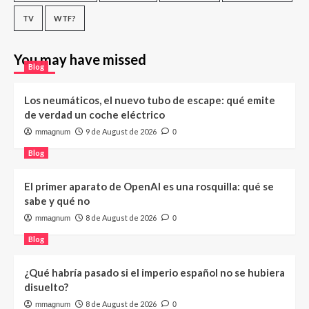
TV
WTF?
You may have missed
Blog
Los neumáticos, el nuevo tubo de escape: qué emite
de verdad un coche eléctrico
9 de August de 2026
mmagnum
0
Blog
El primer aparato de OpenAI es una rosquilla: qué se
sabe y qué no
8 de August de 2026
mmagnum
0
Blog
¿Qué habría pasado si el imperio español no se hubiera
disuelto?
8 de August de 2026
mmagnum
0