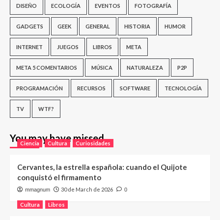
DISEÑO
ECOLOGÍA
EVENTOS
FOTOGRAFÍA
GADGETS
GEEK
GENERAL
HISTORIA
HUMOR
INTERNET
JUEGOS
LIBROS
META
META 5 COMENTARIOS
MÚSICA
NATURALEZA
P2P
PROGRAMACIÓN
RECURSOS
SOFTWARE
TECNOLOGÍA
TV
WTF?
You may have missed
Ciencia
Cultura
Curiosidades
Cervantes, la estrella española: cuando el Quijote
conquistó el firmamento
30 de March de 2026
mmagnum
0
Cultura
Libros