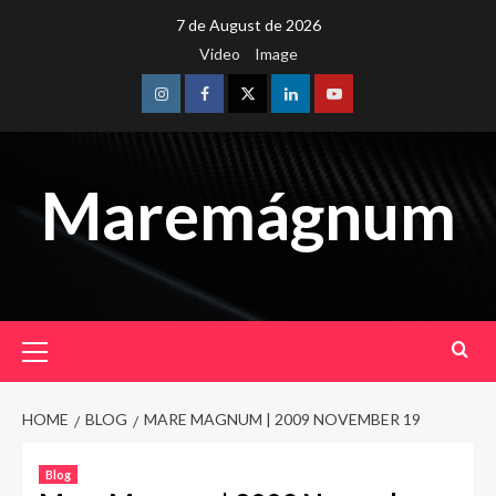
Skip
7 de August de 2026
to
Video
Image
content
Instagram
Facebook
Twitter
Linkedin
Youtube
Maremágnum
Primary
Menu
HOME
BLOG
MARE MAGNUM | 2009 NOVEMBER 19
Blog