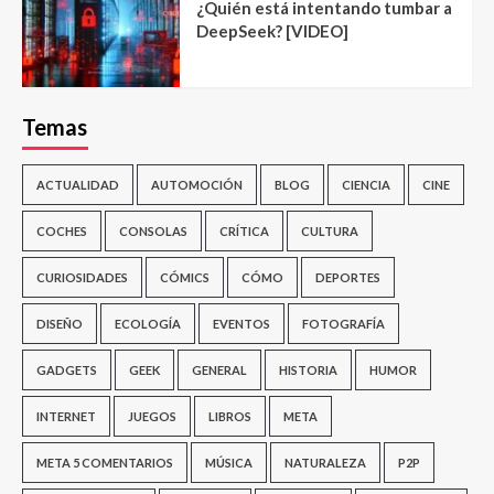
¿Quién está intentando tumbar a
DeepSeek? [VIDEO]
Temas
ACTUALIDAD
AUTOMOCIÓN
BLOG
CIENCIA
CINE
COCHES
CONSOLAS
CRÍTICA
CULTURA
CURIOSIDADES
CÓMICS
CÓMO
DEPORTES
DISEÑO
ECOLOGÍA
EVENTOS
FOTOGRAFÍA
GADGETS
GEEK
GENERAL
HISTORIA
HUMOR
INTERNET
JUEGOS
LIBROS
META
META 5 COMENTARIOS
MÚSICA
NATURALEZA
P2P