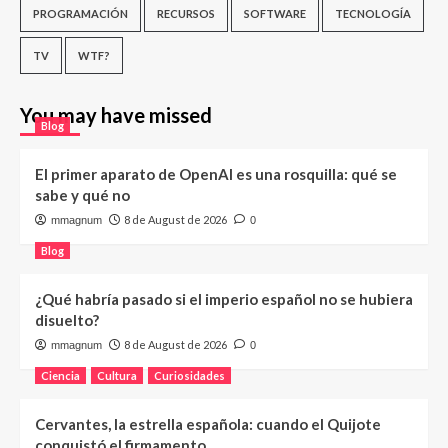
PROGRAMACIÓN
RECURSOS
SOFTWARE
TECNOLOGÍA
TV
WTF?
You may have missed
Blog
El primer aparato de OpenAI es una rosquilla: qué se
sabe y qué no
8 de August de 2026
mmagnum
0
Blog
¿Qué habría pasado si el imperio español no se hubiera
disuelto?
8 de August de 2026
mmagnum
0
Ciencia
Cultura
Curiosidades
Cervantes, la estrella española: cuando el Quijote
conquistó el firmamento