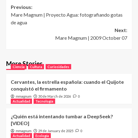
Post
Previous:
Mare Magnum | Proyecto Agua: fotografiando gotas
navigation
de agua
Next:
Mare Magnum | 2009 October 07
More Stories
Ciencia
Cultura
Curiosidades
Cervantes, la estrella española: cuando el Quijote
conquistó el firmamento
30 de March de 2026
mmagnum
0
Actualidad
Tecnología
¿Quién está intentando tumbar a DeepSeek?
[VIDEO]
29 de January de 2025
mmagnum
0
Actualidad
Ecología