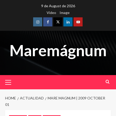
Skip
9 de August de 2026
to
Video
Image
content
Instagram
Facebook
Twitter
Linkedin
Youtube
Maremágnum
Primary
Menu
HOME
ACTUALIDAD
MARE MAGNUM | 2009 OCTOBER
01