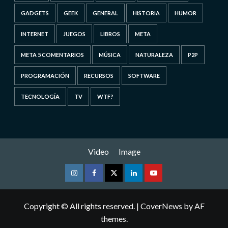
GADGETS
GEEK
GENERAL
HISTORIA
HUMOR
INTERNET
JUEGOS
LIBROS
META
META 5 COMENTARIOS
MÚSICA
NATURALEZA
P2P
PROGRAMACIÓN
RECURSOS
SOFTWARE
TECNOLOGÍA
TV
WTF?
Video
Image
Instagram
Facebook
Twitter
Linkedin
Youtube
Copyright © All rights reserved.
|
CoverNews
by AF
themes.