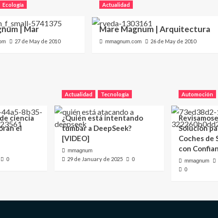
Ecología
Actualidad
num | Mar
Mare Magnum | Arquitectura
27 de May de 2010
26 de May de 2010
om
mmagnum.com
Actualidad
Tecnología
Automoción
 de ciencia
¿Quién está intentando
Revisamose
oran el
tumbar a DeepSeek?
Solución p
[VIDEO]
Coches de
con Confia
mmagnum
29 de January de 2025
0
0
mmagnum
0