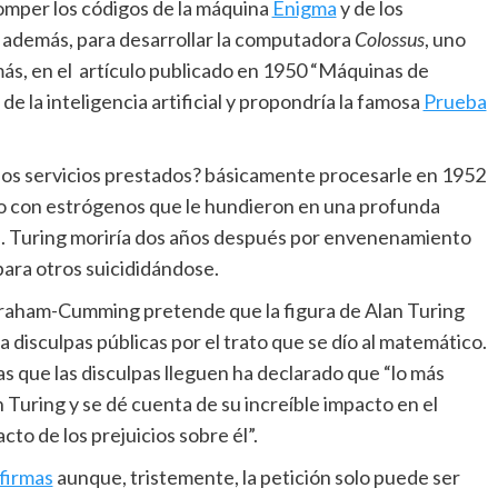
romper los códigos de la máquina
Enigma
y de los
, además, para desarrollar la computadora
Colossus
, uno
ás, en el artículo publicado en 1950 “Máquinas de
de la inteligencia artificial y propondría la famosa
Prueba
r los servicios prestados? básicamente procesarle en 1952
o con estrógenos que le hundieron en una profunda
a. Turing moriría dos años después por envenenamiento
para otros suicididándose.
raham-Cumming pretende que la figura de Alan Turing
a disculpas públicas por el trato que se dío al matemático.
ue las disculpas lleguen ha declarado que “lo más
 Turing y se dé cuenta de su increíble impacto en el
to de los prejuicios sobre él”.
firmas
aunque, tristemente, la petición solo puede ser