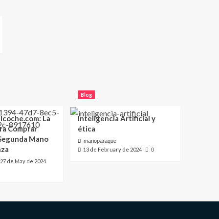
Blog
lcoche.com: La
Inteligencia Artificial y
ara Comprar
ética
 Segunda Mano
marioparaque
nza
13 de February de 2024
0
27 de May de 2024