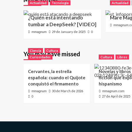
Actualidad
Tecnología
Actualidad
¿Quién está intentando
Mare Mag
tumbar a DeepSeek? [VIDEO]
mmagnum.c
29 de January de 2025
mmagnum
0
Ciencia
Cultura
You may have missed
Curiosidades
Cultura
Libros
Cervantes, la estrella
Novelas y libros
española: cuando el Quijote
ficción que expl
conquistó el firmamento
hispanismo
30 de March de 2026
mmagnum
mmagnum.com
27 de April de 2025
0