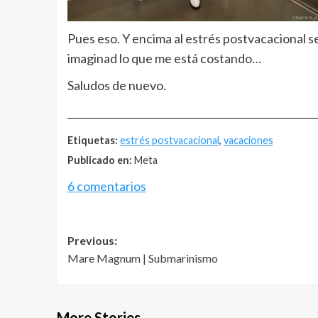
Pues eso. Y encima al estrés postvacacional s
imaginad lo que me está costando…
Saludos de nuevo.
__________________________________________________
Etiquetas:
estrés postvacacional
,
vacaciones
Publicado en:
Meta
6 comentarios
Post
Previous:
Mare Magnum | Submarinismo
navigation
More Stories