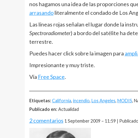
nos hagamos una idea de las proporciones qu
arrasando
literalmente el condado de Los Ange
Las líneas rojas señalan el lugar donde la in
Spectroradiometer
) a bordo del satélite ha de
terrestre.
Puedes hacer click sobre la imagen para
ampli
Impresionante y muy triste.
Vía
Free Space
.
__________________________________________________
Etiquetas:
California
,
incendio
,
Los Angeles
,
MODIS
, 
Publicado en:
Actualidad
2 comentarios
1 September 2009 – 11:59 | Publicado