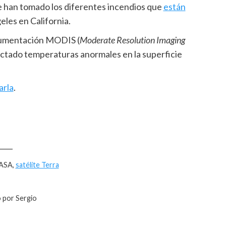
e han tomado los diferentes incendios que
están
les en California.
strumentación MODIS (
Moderate Resolution Imaging
tectado temperaturas anormales en la superficie
arla
.
____
NASA,
satélite Terra
 por Sergio