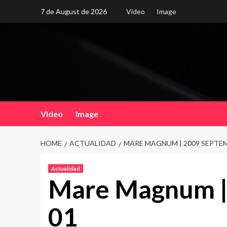
Skip
7 de August de 2026
Video
Image
to
content
Video
Image
HOME
ACTUALIDAD
MARE MAGNUM | 2009 SEPTEM
Actualidad
Mare Magnum |
01