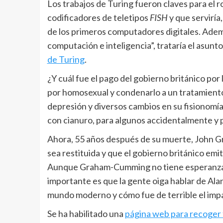
Los trabajos de Turing fueron claves para el 
codificadores de teletipos
FISH
y que serviría
de los primeros computadores digitales. Adem
computación e inteligencia”, trataría el asunto 
de Turing
.
¿Y cuál fue el pago del gobierno británico po
por homosexual y condenarlo a un tratamient
depresión y diversos cambios en su fisionomí
con cianuro, para algunos accidentalmente y 
Ahora, 55 años después de su muerte, John G
sea restituida y que el gobierno británico emit
Aunque Graham-Cumming no tiene esperanzas q
importante es que la gente oiga hablar de Alan
mundo moderno y cómo fue de terrible el impac
Se ha habilitado una
página web para recoger 