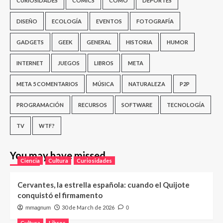
CURIOSIDADES
CÓMICS
CÓMO
DEPORTES
DISEÑO
ECOLOGÍA
EVENTOS
FOTOGRAFÍA
GADGETS
GEEK
GENERAL
HISTORIA
HUMOR
INTERNET
JUEGOS
LIBROS
META
META 5 COMENTARIOS
MÚSICA
NATURALEZA
P2P
PROGRAMACIÓN
RECURSOS
SOFTWARE
TECNOLOGÍA
TV
WTF?
You may have missed
Ciencia
Cultura
Curiosidades
Cervantes, la estrella española: cuando el Quijote
conquistó el firmamento
30 de March de 2026
mmagnum
0
Cultura
Libros