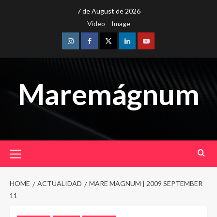
Skip
7 de August de 2026
to
Video
Image
content
Instagram
Facebook
Twitter
Linkedin
Youtube
Maremágnum
Primary
Menu
HOME
ACTUALIDAD
MARE MAGNUM | 2009 SEPTEMBER
11