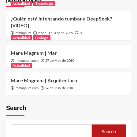
More Stories
Actualidad
Tecnología
¿Quién está intentando tumbar a DeepSeek?
[VIDEO]
29 de January de 2025
mmagnum
0
Actualidad
Ecología
Mare Magnum | Mar
27 de May de 2010
mmagnum.com
Actualidad
Mare Magnum | Arquitectura
26 de May de 2010
mmagnum.com
Search
Search