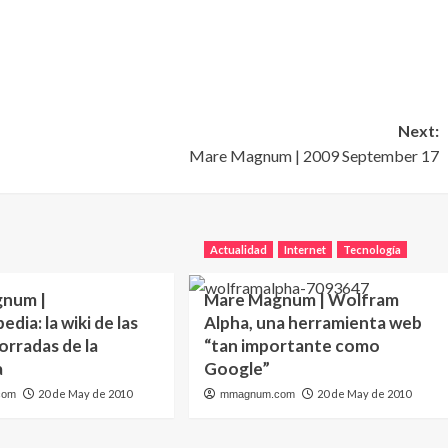
Next:
Mare Magnum | 2009 September 17
Actualidad
Internet
Tecnología
num |
Mare Magnum | Wolfram
dia: la wiki de las
Alpha, una herramienta web
orradas de la
“tan importante como
a
Google”
20 de May de 2010
20 de May de 2010
com
mmagnum.com