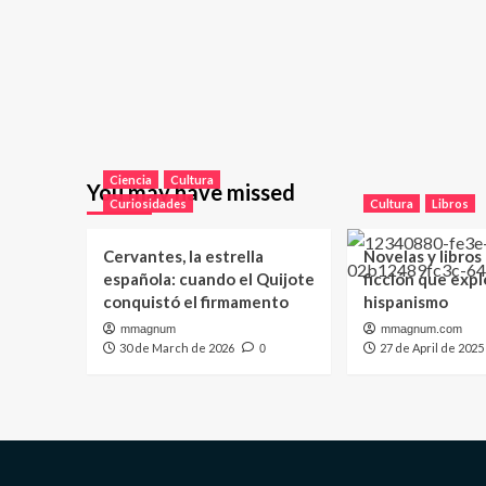
Ciencia
Cultura
You may have missed
Curiosidades
Cultura
Libros
Cervantes, la estrella
Novelas y libros
española: cuando el Quijote
ficción que expl
conquistó el firmamento
hispanismo
mmagnum
mmagnum.com
30 de March de 2026
27 de April de 2025
0