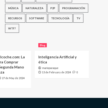
MÚSICA
NATURALEZA
P2P
PROGRAMACIÓN
RECURSOS
SOFTWARE
TECNOLOGÍA
TV
WTF?
Blog
lcoche.com: La
Inteligencia Artificial y
ara Comprar
ética
 Segunda Mano
marioparaque
nza
13 de February de 2024
0
27 de May de 2024