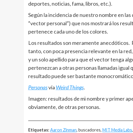
deportes, noticias, fama, libros, etc.).
Según la incidencia de nuestro nombre en las d
“vector personal”) que nos mostrará los resul
pertenece cada uno de los colores.
Los resultados son meramente anecdóticos. Pa
tanto, con poca presencia relevante en la re
y un solo apellido para que el vector tenga al
pertenezcan a otras personas llamadas igual q
resultado puede ser bastante monocromático
Personas
vía
Weird Things
.
Imagen: resultados de mi nombre y primer ape
obviamente, de otras personas.
__________________________________________________
Etiquetas:
Aaron Zinman
, buscadores,
MIT Media Labs