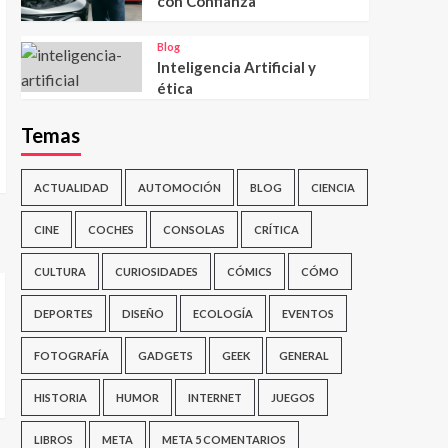
con Confianza
Blog
Inteligencia Artificial y
ética
Temas
ACTUALIDAD
AUTOMOCIÓN
BLOG
CIENCIA
CINE
COCHES
CONSOLAS
CRÍTICA
CULTURA
CURIOSIDADES
CÓMICS
CÓMO
DEPORTES
DISEÑO
ECOLOGÍA
EVENTOS
FOTOGRAFÍA
GADGETS
GEEK
GENERAL
HISTORIA
HUMOR
INTERNET
JUEGOS
LIBROS
META
META 5 COMENTARIOS