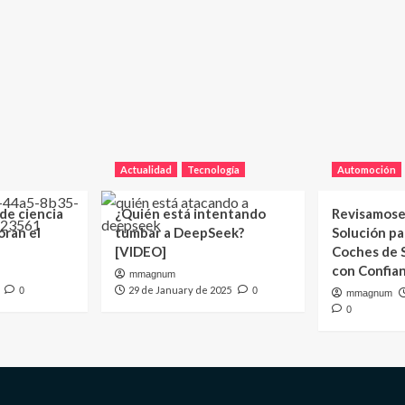
Actualidad
Tecnología
Automoción
 de ciencia
¿Quién está intentando
Revisamose
oran el
tumbar a DeepSeek?
Solución p
[VIDEO]
Coches de
con Confia
mmagnum
29 de January de 2025
0
0
mmagnum
0