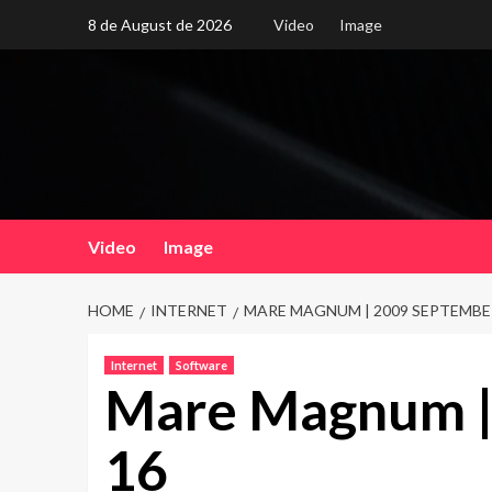
Skip
8 de August de 2026
Video
Image
to
content
Video
Image
HOME
INTERNET
MARE MAGNUM | 2009 SEPTEMBE
Internet
Software
Mare Magnum |
16