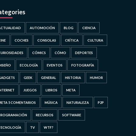
ategories
ACTUALIDAD
AUTOMOCIÓN
BLOG
CIENCIA
CINE
COCHES
CONSOLAS
CRÍTICA
CULTURA
CURIOSIDADES
CÓMICS
CÓMO
DEPORTES
DISEÑO
ECOLOGÍA
EVENTOS
FOTOGRAFÍA
GADGETS
GEEK
GENERAL
HISTORIA
HUMOR
INTERNET
JUEGOS
LIBROS
META
META 5 COMENTARIOS
MÚSICA
NATURALEZA
P2P
PROGRAMACIÓN
RECURSOS
SOFTWARE
TECNOLOGÍA
TV
WTF?