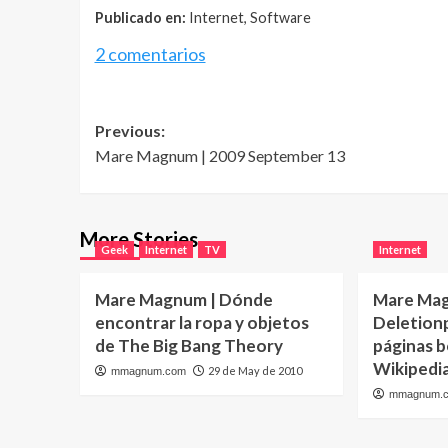
Publicado en:
Internet, Software
2 comentarios
Post
Previous:
Mare Magnum | 2009 September 13
navigation
More Stories
Geek
Internet
TV
Internet
Mare Magnum | Dónde
Mare Mag
encontrar la ropa y objetos
Deletionpe
de The Big Bang Theory
páginas b
Wikipedi
29 de May de 2010
mmagnum.com
mmagnum.