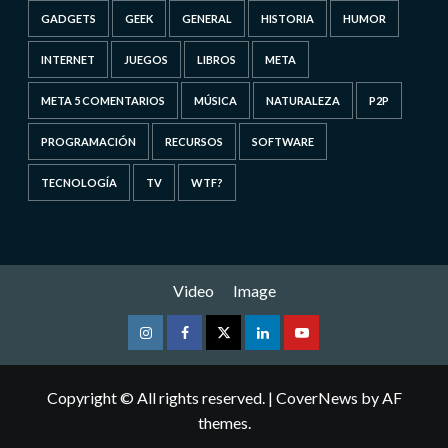
GADGETS
GEEK
GENERAL
HISTORIA
HUMOR
INTERNET
JUEGOS
LIBROS
META
META 5 COMENTARIOS
MÚSICA
NATURALEZA
P2P
PROGRAMACIÓN
RECURSOS
SOFTWARE
TECNOLOGÍA
TV
WTF?
Video
Image
Instagram
Facebook
Twitter
Linkedin
Youtube
Copyright © All rights reserved.
|
CoverNews
by AF
themes.