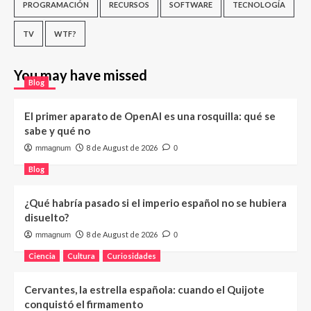
PROGRAMACIÓN
RECURSOS
SOFTWARE
TECNOLOGÍA
TV
WTF?
You may have missed
Blog
El primer aparato de OpenAI es una rosquilla: qué se
sabe y qué no
8 de August de 2026
mmagnum
0
Blog
¿Qué habría pasado si el imperio español no se hubiera
disuelto?
8 de August de 2026
mmagnum
0
Ciencia
Cultura
Curiosidades
Cervantes, la estrella española: cuando el Quijote
conquistó el firmamento