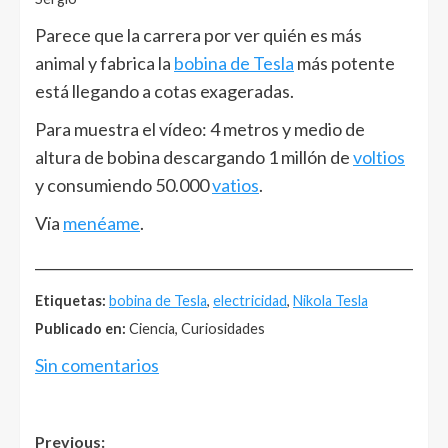
Parece que la carrera por ver quién es más
animal y fabrica la
bobina de Tesla
más potente
está llegando a cotas exageradas.
Para muestra el vídeo: 4 metros y medio de
altura de bobina descargando 1 millón de
voltios
y consumiendo 50.000
vatios
.
Vïa
menéame
.
______________________________________________________
Etiquetas:
bobina de Tesla
,
electricidad
,
Nikola Tesla
Publicado en:
Ciencia, Curiosidades
Sin comentarios
Post
Previous: