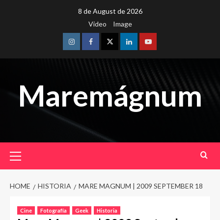
Skip
8 de August de 2026
to
Video
Image
content
Instagram
Facebook
Twitter
Linkedin
Youtube
Maremágnum
Primary
Menu
HOME
HISTORIA
MARE MAGNUM | 2009 SEPTEMBER 18
Cine
Fotografía
Geek
Historia