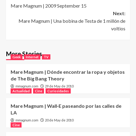
Mare Magnum | 2009 September 15
navigation
Next:
Mare Magnum | Una bobina de Testa de 1 millón de
voltios
More Stories
Geek
Internet
TV
Mare Magnum | Dónde encontrar la ropa y objetos
de The Big Bang Theory
29 de May de 2010
mmagnum.com
Actualidad
Cine
Curiosidades
Mare Magnum | Wall·E paseando por las calles de
LA
20 de May de 2010
mmagnum.com
Cine