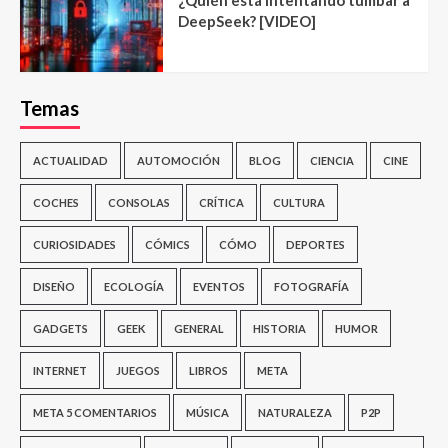
¿Quién está intentando tumbar a
DeepSeek? [VIDEO]
Temas
ACTUALIDAD
AUTOMOCIÓN
BLOG
CIENCIA
CINE
COCHES
CONSOLAS
CRÍTICA
CULTURA
CURIOSIDADES
CÓMICS
CÓMO
DEPORTES
DISEÑO
ECOLOGÍA
EVENTOS
FOTOGRAFÍA
GADGETS
GEEK
GENERAL
HISTORIA
HUMOR
INTERNET
JUEGOS
LIBROS
META
META 5 COMENTARIOS
MÚSICA
NATURALEZA
P2P