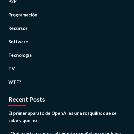
P2P
Programación
Recursos
Software
Tecnología
TV
WTF?
Recent Posts
El primer aparato de OpenAI es una rosquilla: qué se
sabe y qué no
¿Qué habría pasado si el imperio español no se hubiera