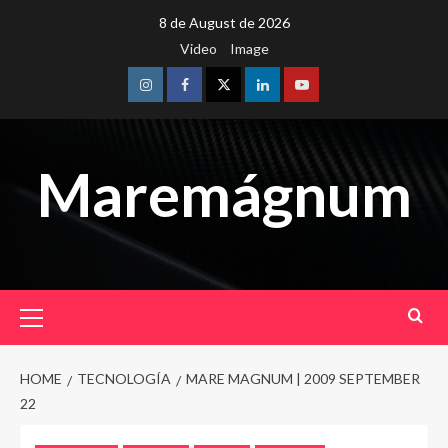
Skip
8 de August de 2026
to
Video
Image
content
Instagram
Facebook
Twitter
Linkedin
Youtube
Maremágnum
Primary
Menu
HOME
TECNOLOGÍA
MARE MAGNUM | 2009 SEPTEMBER
22