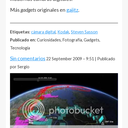
Más
gadgets
originales en
gajitz
.
______________________________________________________
Etiquetas:
cámara digital
,
Kodak
,
Steven Sasson
Publicado en:
Curiosidades, Fotografía, Gadgets,
Tecnología
Sin comentarios
22 September 2009 – 9:51 | Publicado
por Sergio