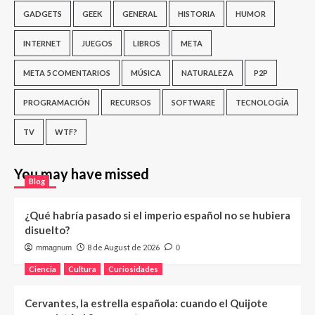
GADGETS
GEEK
GENERAL
HISTORIA
HUMOR
INTERNET
JUEGOS
LIBROS
META
META 5 COMENTARIOS
MÚSICA
NATURALEZA
P2P
PROGRAMACIÓN
RECURSOS
SOFTWARE
TECNOLOGÍA
TV
WTF?
You may have missed
Blog
¿Qué habría pasado si el imperio español no se hubiera
disuelto?
8 de August de 2026
mmagnum
0
Ciencia
Cultura
Curiosidades
Cervantes, la estrella española: cuando el Quijote