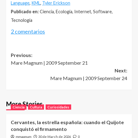
Language
,
KML
,
Tyler Erickson
Publicado en:
Ciencia, Ecología, Internet, Software,
Tecnología
2 comentarios
Post
Previous:
Mare Magnum | 2009 September 21
navigation
Next:
Mare Magnum | 2009 September 24
More Stories
Ciencia
Cultura
Curiosidades
Cervantes, la estrella española: cuando el Quijote
conquistó el firmamento
30 de March de 2026
mmagnum
0