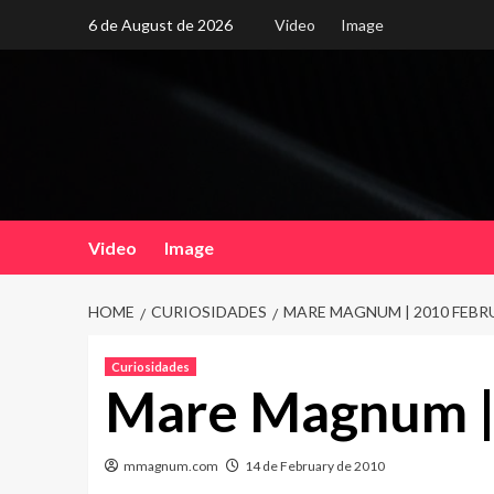
Skip
6 de August de 2026
Video
Image
to
content
Video
Image
HOME
CURIOSIDADES
MARE MAGNUM | 2010 FEBR
Curiosidades
Mare Magnum |
mmagnum.com
14 de February de 2010