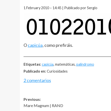
1 February 2010 – 14:45 | Publicado por Sergio
O
capicúa
, como prefiráis.
__________________________________________________
Etiquetas:
capicúa
, matemáticas,
palíndromo
Publicado en:
Curiosidades
2 comentarios
Post
Previous:
Mare Magnum | RAND
navigation