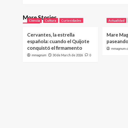
More Stories
Ciencia
Cultura
Curiosidades
Actualidad
Cervantes, la estrella
Mare Mag
española: cuando el Quijote
paseando 
conquistó el firmamento
mmagnum.
30 de March de 2026
mmagnum
0