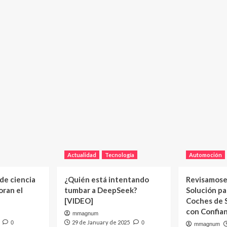
Actualidad
Tecnología
Automoción
 de ciencia
¿Quién está intentando
Revisamose
oran el
tumbar a DeepSeek?
Solución p
[VIDEO]
Coches de
con Confia
mmagnum
29 de January de 2025
0
0
mmagnum