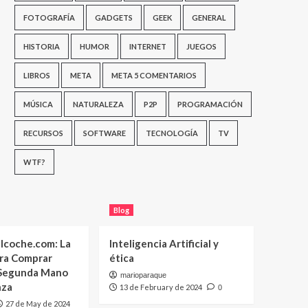
FOTOGRAFÍA
GADGETS
GEEK
GENERAL
HISTORIA
HUMOR
INTERNET
JUEGOS
LIBROS
META
META 5 COMENTARIOS
MÚSICA
NATURALEZA
P2P
PROGRAMACIÓN
RECURSOS
SOFTWARE
TECNOLOGÍA
TV
WTF?
Blog
lcoche.com: La
Inteligencia Artificial y
ara Comprar
ética
 Segunda Mano
marioparaque
nza
13 de February de 2024
0
27 de May de 2024