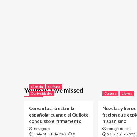
Ciencia
Cultura
You may have missed
Curiosidades
Cultura
Libros
Cervantes, la estrella
Novelas y libros
española: cuando el Quijote
ficción que expl
conquistó el firmamento
hispanismo
mmagnum
mmagnum.com
30 de March de 2026
27 de April de 2025
0