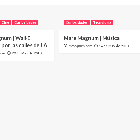
Cine
Curiosidades
Curiosidades
Tecnología
num | Wall·E
Mare Magnum | Música
por las calles de LA
16 de May de 2010
mmagnum.com
20 de May de 2010
com