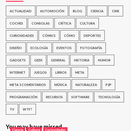
ACTUALIDAD
AUTOMOCIÓN
BLOG
CIENCIA
CINE
COCHES
CONSOLAS
CRÍTICA
CULTURA
CURIOSIDADES
CÓMICS
CÓMO
DEPORTES
DISEÑO
ECOLOGÍA
EVENTOS
FOTOGRAFÍA
GADGETS
GEEK
GENERAL
HISTORIA
HUMOR
INTERNET
JUEGOS
LIBROS
META
META 5 COMENTARIOS
MÚSICA
NATURALEZA
P2P
PROGRAMACIÓN
RECURSOS
SOFTWARE
TECNOLOGÍA
TV
WTF?
You may have missed
Ciencia
Cultura
Curiosidades