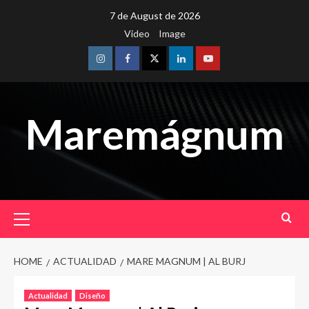
Skip
7 de August de 2026
to
Video
Image
content
Instagram
Facebook
Twitter
Linkedin
Youtube
Maremágnum
Primary
Menu
HOME
ACTUALIDAD
MARE MAGNUM | AL BURJ
Actualidad
Diseño