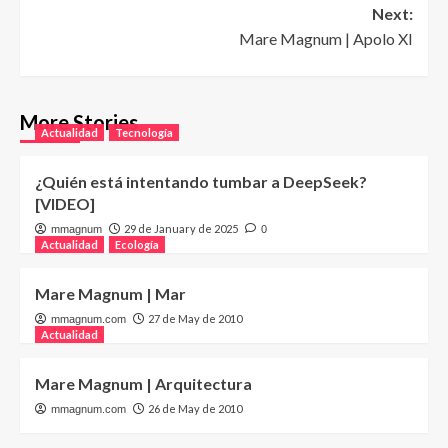
Next:
Mare Magnum | Apolo XI
More Stories
Actualidad
Tecnología
¿Quién está intentando tumbar a DeepSeek?
[VIDEO]
29 de January de 2025
mmagnum
0
Actualidad
Ecología
Mare Magnum | Mar
27 de May de 2010
mmagnum.com
Actualidad
Mare Magnum | Arquitectura
26 de May de 2010
mmagnum.com